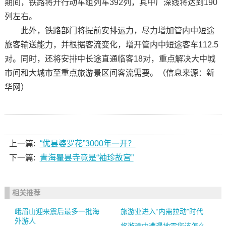
期间，铁路将开行动车组列车392列，其中广深线将达到190
列左右。
此外，铁路部门将提前安排运力，尽力增加管内中短途
旅客输送能力，并根据客流变化，增开管内中短途客车112.5
对。同时，还将安排中长途直通临客18对，重点解决大中城
市间和大城市至重点旅游景区间客流需要。（信息来源：新
华网）
上一篇:
“优昙婆罗花”3000年一开？
下一篇:
青海瞿昙寺竟是“袖珍故宫”
相关推荐
峨眉山迎来震后最多一批海
旅游业进入“内需拉动”时代
外游人