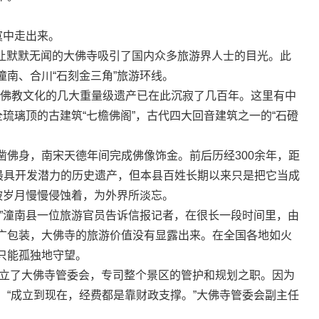
寞中走出来。
，让默默无闻的大佛寺吸引了国内众多旅游界人士的目光。此
南、合川“石刻金三角”旅游环线。
佛教文化的几大重量级遗产已在此沉寂了几百年。这里有中
全琉璃顶的古建筑“七檐佛阁”，古代四大回音建筑之一的“石磴
身，南宋天德年间完成佛像饰金。前后历经300余年，距
县最具开发潜力的历史遗产，但本县百姓长期以来只是把它当成
被岁月慢慢侵蚀着，为外界所淡忘。
潼南县一位旅游官员告诉信报记者，在很长一段时间里，由
广包装，大佛寺的旅游价值没有显露出来。在全国各地如火
只能孤独地守望。
立了大佛寺管委会，专司整个景区的管护和规划之职。因为
，“成立到现在，经费都是靠财政支撑。”大佛寺管委会副主任