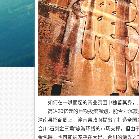
如何在一哄而起的商业氛围中独善其身，或
高达20亿元的巨额投资规划，能否为沉寂多
潼南县招商周上，潼南县政府提出了打造全国
合川“石刻金三角”旅游环线的市场支撑，但
金包装，也可能被笼罩在大足、合川的佛光之