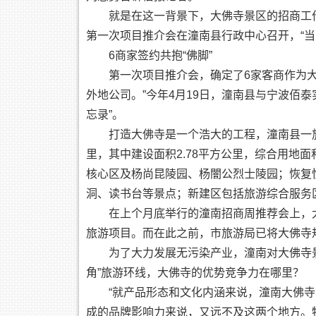
就是在这一背景下，大佛寺景区的招商工作拉开
第一次项目推介会在潼南县行政中心召开，“当
6商家签约共抱“佛脚”
第一次项目推介会，确定了6家客商作为大佛
外地公司。”今年4月19日，潼南县与宁波佰
忘录”。
打造大佛寺是一个浩大的工程，潼南县一旅游
里，其中建设面积2.78平方公里，综合用地面
核心区及杨尚昆陵园、杨闇公烈士陵园；恢复性
洞、读书台等景点；新建区包括旅游综合服务
在上个月底举行的潼南招商周推荐会上，大
旅游项目。而在此之前，市旅游局已将大佛寺规
为了大力发展无污染产业，潼南对大佛寺景
角”旅游环线，大佛寺的优势竞争力在哪里？
“就产品形态和文化内涵来说，潼南大佛寺
成的品牌影响力来说，又远不及这两个地方。