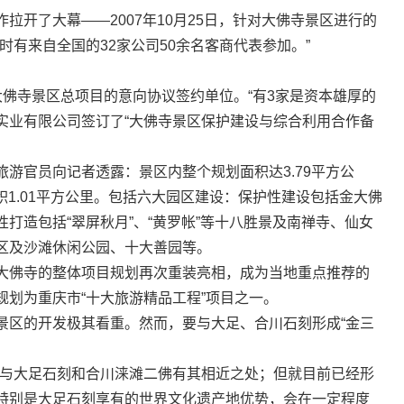
了大幕——2007年10月25日，针对大佛寺景区进行的
时有来自全国的32家公司50余名客商代表参加。”
寺景区总项目的意向协议签约单位。“有3家是资本雄厚的
泰实业有限公司签订了“大佛寺景区保护建设与综合利用合作备
官员向记者透露：景区内整个规划面积达3.79平方公
积1.01平方公里。包括六大园区建设：保护性建设包括金大佛
打造包括“翠屏秋月”、“黄罗帐”等十八胜景及南禅寺、仙女
区及沙滩休闲公园、十大善园等。
佛寺的整体项目规划再次重装亮相，成为当地重点推荐的
划为重庆市“十大旅游精品工程”项目之一。
区的开发极其看重。然而，要与大足、合川石刻形成“金三
与大足石刻和合川涞滩二佛有其相近之处；但就目前已经形
特别是大足石刻享有的世界文化遗产地优势，会在一定程度