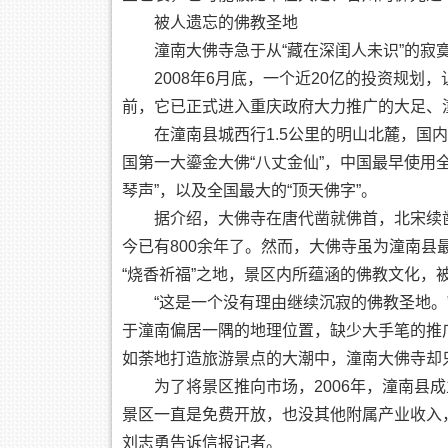
被人遗忘的佛教圣地
潼南大佛寺急于从“藏在深闺人未识”的寂
2008年6月底，一个近20亿的投资规划
前，它已正式进入重庆政府大力推广的大足、潼
在潼南县城西行1.5公里的明山北麓，国内
国第一大鎏金大佛“八丈金仙”，中国最早使用
琴声”，以及全国最大的“顶天佛字”。
据介绍，大佛寺在唐代凿就佛首，北宋续凿佛
今已有800余年了。然而，大佛寺虽为潼南
“烧香祈福”之地，景区内所蕴涵的佛教文化，
“这是一个没有理由继续沉寂的佛教圣地。”
于潼南偏居一隅的地理位置，缺少大手笔的推
如荼地打造旅游景点的大潮中，潼南大佛寺却
为了将景区推向市场，2006年，潼南县成
景区一直是免费开放，也没其他附属产业收入
刘志勇告诉信报记者。