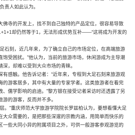
社负责人如此认为。
佛寺的开发上，找不到自己独特的产品定位，很容易导致
+1+1却仍然等于1，无法形成优势互补——“这将成为开发的
足石刻，近几年来，为了确立自己的市场定位，在高端旅游
直饱受困扰。”他认为，当前的旅游市场，休闲游成为主导潮
精深，却难以受到大众市场的青睐。
有感触。他告诉记者：“近年来，专程到大足石刻来旅游观
海的游客居多，其中有大量的专家学者。这类旅游者在看完
教、儒学影响的启迪。”黎方银在接受记者采访时还透露了另
旅游的游客，反而并不多。
。”重庆师范大学旅游学院院长罗兹柏认为，要想看懂大足
在大众需要的，是把那些深邃的宗教内涵，用简单而快乐的
区一些大同小异的附属项目之外，可供一般游客参观游览的