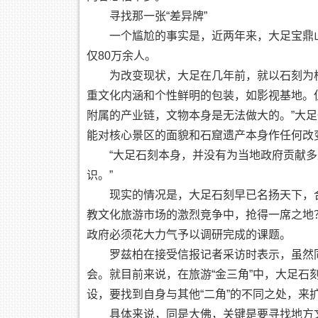
寻找那一张“差异牌”
一个尴尬的事实是，近两年来，大足宝鼎山每天
仅80万余人。
为改变现状，大足在几年前，就以石刻为核
重文化内涵和个性鲜明的包装，如影视基地。
附属的产业链，文物本身是无法做大的。”大
能对核心景区的面貌和石窟遗产本身作任何改变
“大足石刻本身，并没有为当地政府贡献多少
识。”
现实的情况是，大足石刻早已名扬天下，合
教文化旅游市场的激烈竞争中，抢得一席之地
政府必须花大力气予以调研完成的课题。
罗兹柏在接受信报记者采访时表示，虽然同样
会。就目前来说，在旅游“金三角”中，大足
设，要找到自身与其他“二角”的不同之处，来扩
具体来说，同是大佛，关键是要寻找地方文