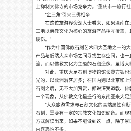
上抑制大佛寺的市场竞争力。”重庆市一旅行
“金三角”引来三佛相争
在这位旅游界资深人士看来，如果潼南在大
三地以佛教文化为核心的旅游产品相互覆盖，1
硬伤。”
“作为中国佛教石刻艺术四大圣地之一的大
产品与低端大众市场之间寻找生存空间，也一
流，而以佛教文化为主题的石窟造像，虽博大
对此，重庆大足石刻博物馆馆长黎方银也深
光的，以欧洲游客居多；在国内则以北京和上
石刻之后，无不大加赞赏，都说深受道教、佛
一个现象，从佛教文化最盛行的东南亚来大足
“大众旅游需求与石刻文化的高端属性有断层
石刻，需要有一定的宗教文化知识储备。而现
方式解读出来。如果不能做到这一点，除了景
内容恐怕不多。