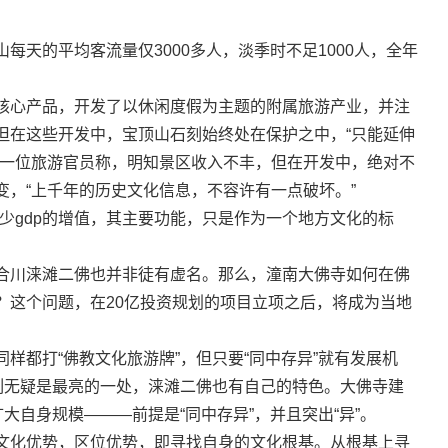
的平均客流量仅3000多人，淡季时不足1000人，全年
心产品，开发了以休闲度假为主题的附属旅游产业，并注
但在这些开发中，宝顶山石刻始终处在保护之中，“只能延伸
足一位旅游官员称，明知景区收入不丰，但在开发中，绝对不
，“上千年的历史文化信息，不容许有一点破坏。”
gdp的增值，其主要功能，只是作为一个地方文化的标
川涞滩二佛也并非徒有虚名。那么，潼南大佛寺如何在佛
？这个问题，在20亿投资规划的项目立项之后，将成为当地
都打“佛教文化旅游牌”，但只要“同中存异”就有发展机
石刻无疑是最亮的一处，涞滩二佛也有自己的特色。大佛寺建
大自身规模———前提是“同中存异”，并且突出“异”。
化优势，区位优势，即寻找自身的文化根基。从根基上寻