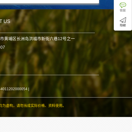
T US
市黄埔区长洲岛洪福市新街六巷12号之一
807
11202000054
|
均为虚构，请勿当成实际价格、资料使用。