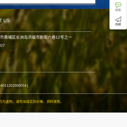
T US
市黄埔区长洲岛洪福市新街六巷12号之一
807
11202000054
|
均为虚构，请勿当成实际价格、资料使用。