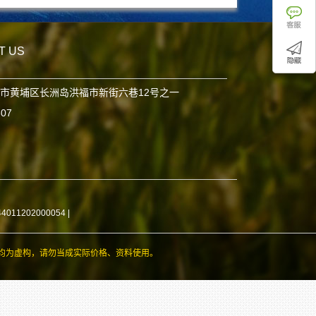
T US
市黄埔区长洲岛洪福市新街六巷12号之一
807
11202000054
|
均为虚构，请勿当成实际价格、资料使用。