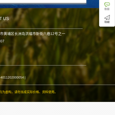
T US
市黄埔区长洲岛洪福市新街六巷12号之一
807
11202000054
|
均为虚构，请勿当成实际价格、资料使用。