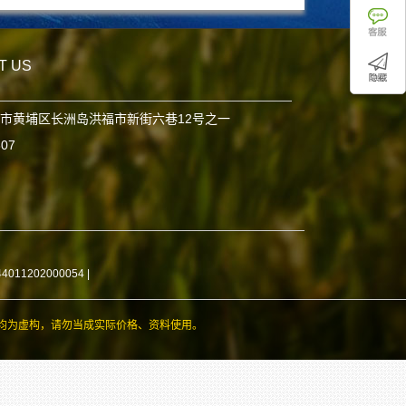
T US
市黄埔区长洲岛洪福市新街六巷12号之一
807
11202000054
|
均为虚构，请勿当成实际价格、资料使用。