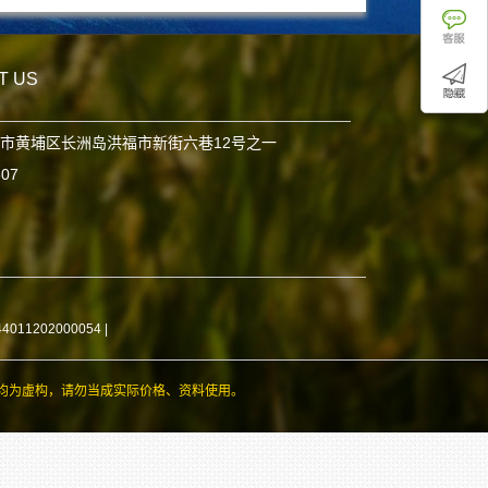
T US
市黄埔区长洲岛洪福市新街六巷12号之一
807
11202000054
|
均为虚构，请勿当成实际价格、资料使用。