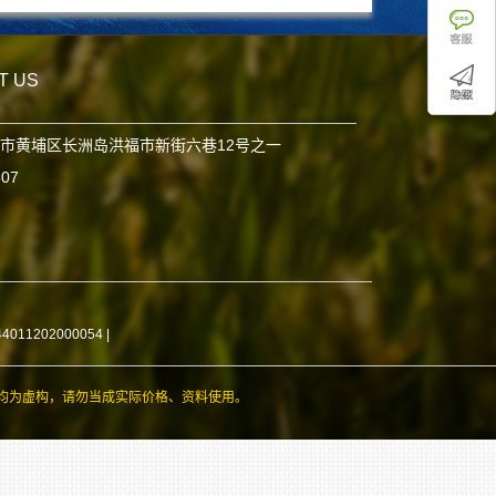
T US
市黄埔区长洲岛洪福市新街六巷12号之一
807
11202000054
|
均为虚构，请勿当成实际价格、资料使用。