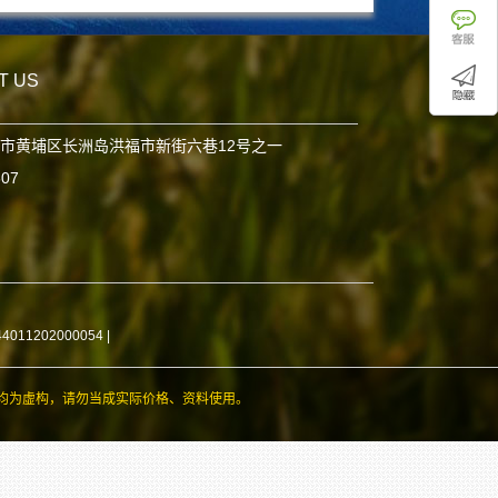
T US
市黄埔区长洲岛洪福市新街六巷12号之一
807
11202000054
|
均为虚构，请勿当成实际价格、资料使用。