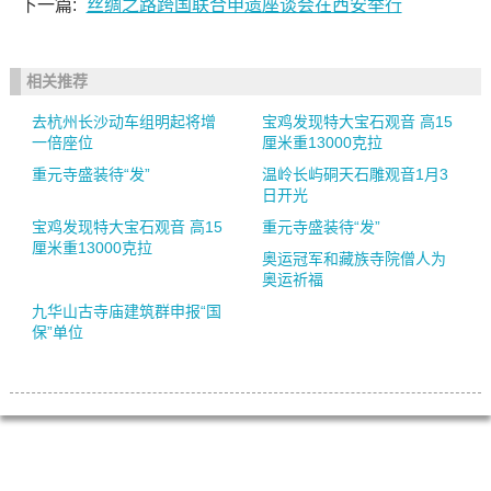
下一篇:
丝绸之路跨国联合申遗座谈会在西安举行
相关推荐
去杭州长沙动车组明起将增
宝鸡发现特大宝石观音 高15
一倍座位
厘米重13000克拉
重元寺盛装待“发”
温岭长屿硐天石雕观音1月3
日开光
宝鸡发现特大宝石观音 高15
重元寺盛装待“发”
厘米重13000克拉
奥运冠军和藏族寺院僧人为
奥运祈福
九华山古寺庙建筑群申报“国
保”单位