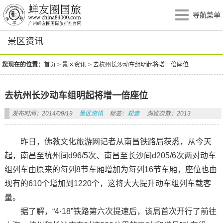
导航菜单
景区资讯
您现在的位置：
首页
>
景区资讯
>
去杭州长沙动车组明起将增一倍座位
去杭州长沙动车组明起将增一倍座位
发布时间：2014/09/19
景区资讯
标签：
观音
浏览次数：2013
昨日，佛教文化旅游网记者从南昌铁路局获悉，从今天
起，南昌至杭州间d96/5次、南昌至长沙间d205/6次两对动车
组列车由原来的每列8节车厢增加为每列16节车厢，座位也由
现有的610个增加到1220个，这将大大提升动车组列车载客
量。
据了解，“4·18”铁路第六次提速后，该局首次开行了前往