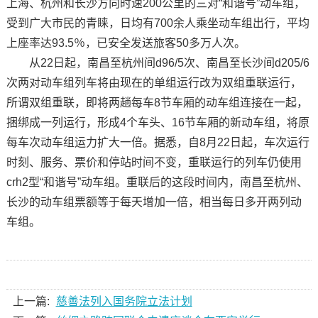
上海、杭州和长沙方向时速200公里的三对“和谐号”动车组，
受到广大市民的青睐，日均有700余人乘坐动车组出行，平均
上座率达93.5％，已安全发送旅客50多万人次。
从22日起，南昌至杭州间d96/5次、南昌至长沙间d205/6
次两对动车组列车将由现在的单组运行改为双组重联运行，
所谓双组重联，即将两趟每车8节车厢的动车组连接在一起，
捆绑成一列运行，形成4个车头、16节车厢的新动车组，将原
每车次动车组运力扩大一倍。据悉，自8月22日起，车次运行
时刻、服务、票价和停站时间不变，重联运行的列车仍使用
crh2型“和谐号”动车组。重联后的这段时间内，南昌至杭州、
长沙的动车组票额等于每天增加一倍，相当每日多开两列动
车组。
上一篇:
慈善法列入国务院立法计划