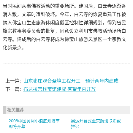
当时民间从事佛教活动的重要场所。建国后，白云寺逐渐香
消人散，文革时遭到破坏。今年，白云寺的恢复重建工作被
纳入佛宝山生态旅游休闲度假区控制性详细规划，得到省民
族宗教事务委员会的批复，同意设立利川市佛教活动场所白
云寺。建成后的白云寺将成为佛宝山旅游风景区一个宗教文
化新景点。
上一篇:
山东枣庄观音圣境工程开工 预计两年内建成
下一篇:
布达拉宫珍宝馆建成 有望年内开放
相关推荐
2008中国黄河小浪底观瀑节
奥运开幕式至京航班取消或
即将开幕
推迟