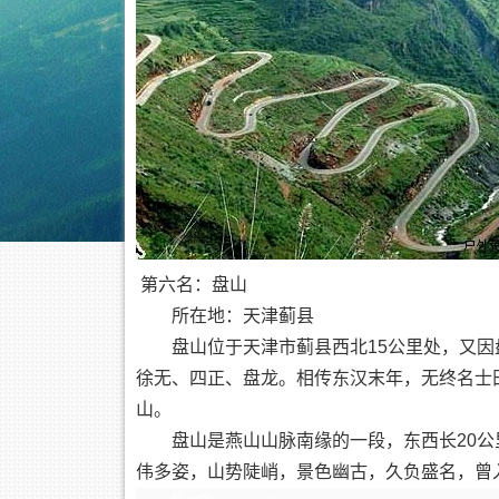
第六名：盘山
所在地：天津蓟县
盘山位于天津市蓟县西北15公里处，又因盘
徐无、四正、盘龙。相传东汉末年，无终名士
山。
盘山是燕山山脉南缘的一段，东西长20公里，南
伟多姿，山势陡峭，景色幽古，久负盛名，曾