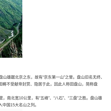
山雄踞北京之东，故有“京东第一山”之誉。盘山旧名无终、
田畴不受献帝封赏、隐居于此，因此人称田盘山，简称盘
北宽10公里，有“五峰”、“八石”、“三盘”之胜。盘山雄
入中国15大名山之列。