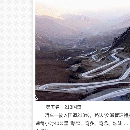
第五名：213国道
汽车一驶入国道213线，路边“交通管理特
速每小时40公里!”路窄、弯多、弯急、坡陡