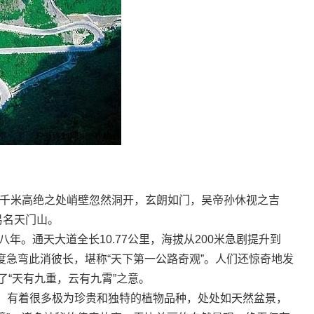
山千米高绝之处峭壁忽然洞开，玄朗如门，吴帝孙休视之吉
易名天门山。
年。通天大道全长10.77公里，海拔从200米急剧提升到
0度急弯此消彼长，堪称“天下第一公路奇观”。人们还惊奇地发
了“天有九重，云有九霄”之意。
有着很多极为珍贵和独特的植物品种，处处如天然盆景，