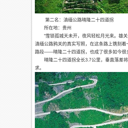
第二名：滇缅公路晴隆二十四道拐
所在地：贵州
“霪锁孤城天未开，夜风轻松月光来。雄关一
滇缅公路鸦关的真实写照，在这条路上镌刻着
路段——晴隆二十四道拐，也成了很多如今很
晴隆二十四道拐全长3.7公里，垂直落差将
求。