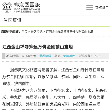
导航菜单
景区资讯
您现在的位置：
首页
>
景区资讯
>
江西金山禅寺筹建万佛金刚镇山宝塔
江西金山禅寺筹建万佛金刚镇山宝塔
发布时间：2014/09/19
景区资讯
标签：
金山禅寺
浏览次数：1631
据佛教文化旅游网记者了解，江西省金山寺禅寺在筹建
万佛金刚镇山宝塔，以报父母恩、佛恩、国恩、众生恩四众
恩德，护佑群生。
万佛塔为八方八翘角，下直径16米，上直径9米，其高43
米，共九层，底层塑八金刚、八大力士、四菩萨。塔身为粗
花岗岩砌筑，外墙贴红色花岗岩磨光料，内设回廊通达塔