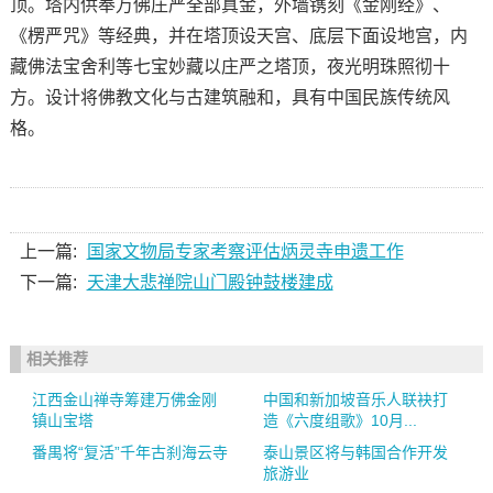
顶。塔内供奉万佛庄严全部真金，外墙镌刻《金刚经》、
《楞严咒》等经典，并在塔顶设天宫、底层下面设地宫，内
藏佛法宝舍利等七宝妙藏以庄严之塔顶，夜光明珠照彻十
方。设计将佛教文化与古建筑融和，具有中国民族传统风
格。
上一篇:
国家文物局专家考察评估炳灵寺申遗工作
下一篇:
天津大悲禅院山门殿钟鼓楼建成
相关推荐
江西金山禅寺筹建万佛金刚
中国和新加坡音乐人联袂打
镇山宝塔
造《六度组歌》10月...
番禺将“复活”千年古刹海云寺
泰山景区将与韩国合作开发
旅游业