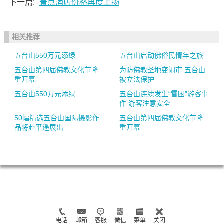
下一篇:
景点酒店价格再度上扬
相关推荐
五台山550万元添绿
五台山启动佛俗民情年之旅
五台山第四届佛教文化节隆
为防佛教圣地变闹市 五台山
重开幕
被立法保护
五台山550万元添绿
五台山连续发生“雪困”游客事
件 游客注意安全
50幅精选五台山国际摄影作
五台山第四届佛教文化节隆
品将赴平遥展出
重开幕
电话
邮箱
客服
微信
菜单
关闭