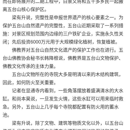
而在即将展开的二期工程中，白景文将和五千多乡民一起搬
离五台山核心保护区。
梁有升说，完整性是申报世界遗产的核心要素之一。为
保护五台山自然遗产的完整性，五台山近期采取了一系列措
施：对景区规划范围内边缘的三户铁矿企业，实施永久性关
闭；先后投资6000万元用于大规模绿化植树，恢复植被。
佛教界对五台山自然文化遗产的保护工作也在进行。五
台山佛教协会秘书长韩降根说，佛教界是五台山文物保护、
佛教文化传承的主体力量。
五台山文物所在的寺院大多是明清以来的木结构建筑，
因此，如何防火至关重要。
记者在显通寺内看到，一些角落摆放着盛满清水的大水
缸。和尚本昊说，一旦发生火情，这些水缸可以用来临时救
急。另外，五台山上几乎每个寺院都配置有防火用的蓄水
池。
梁有升说，除了文物、建筑等物质文化以外，以五台山