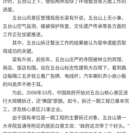
计时，五台山上下、僧俗两界加快了环境整治等方面工作的
进度。
五台山风景区管理局局长梁有升说，五台山上无小事，
五台山空气监测、植被保护恢复、文化遗产传承等各方面的
工作正在加紧推进。
其中，五台山拆迁整治工作的结果被认为是申遗能否取
得成功的关键。
梁有升说，前些年，五台山庄严的寺院被林立的宾馆、
商店、饭店包围。站在五台山标志性建筑大白塔下，看到路
边每隔三五步就立着广告牌、电线杆；汽车喇叭声小商小贩
的叫卖声不绝于耳。
为此，2006年10月，中国政府开始对五台山核心景区进
行大规模拆迁，还“佛国”原貌。如今，拆迁一期工程已基本完
工，涉及核心景区21家企业。
由于国有单位是一期工程的主要拆迁对象，五台山第一
大寺院显通寺附近的居民白景文说：“政府这次带了个好头。”