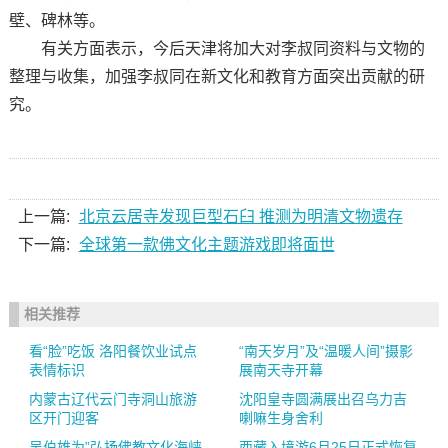
壁、碑林等。
有关方面表示，今后天津将加大对李叔同资料与文物的
整理与收集，加强李叔同在新文化和教育方面突出贡献的研
究。
上一篇:
北京云居寺发现巨型石臼 推测为明清文物遗存
下一篇:
全球第一款佛文化主题游戏即将面世
相关推荐
看“脸”吃饭 洛阳餐饮业试点
“南天岁月”及“温暖人间”摄影
表情标识
展南天寺开幕
内蒙古辽代云门寺洞山旅游
沈阳皇寺圆满展出召乌力吉
区开门迎客
喇嘛生身舍利
吴伯雄为”弘扬佛教文化海峡
西藏入境游6月25日正式恢复