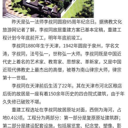
昨天是弘一法师李叔同圆寂65周年纪念日。据佛教文化
旅游网记者了解，李叔同故居重建方案已基本定稿，重建工
程计划今年底前开工，明年年底前竣工。
李叔同1880年生于天津，1942年圆寂于泉州，学名文
涛，字叔同，法号弘一，世称弘一大师。李叔同既是中国近
代史上着名的艺术家、教育家、思想家、革新家，又是中国
近现代佛教史上最杰出的高僧，被尊为南山律宗大师，律宗
第十一世祖。
李叔同在天津前后生活了22年。其在天津市河北区粮店
后街的故居是一座有着150余年历史的四合院式建筑，由于年
久失修已破败不堪。
重建工程选址在李叔同故居原址对面，西侧为海河，占
地0.4公顷。工程分为两部分：第一部分是复原原址建筑群；
第二部分是建设配套设施，包括展览室、纪念堂、塑像、影