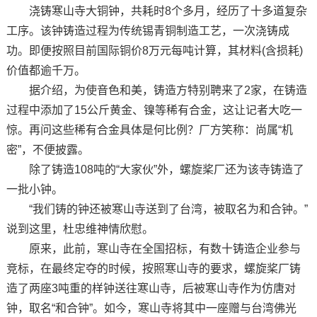
浇铸寒山寺大铜钟，共耗时8个多月，经历了十多道复杂
工序。该钟铸造过程为传统锡青铜制造工艺，一次浇铸成
功。即便按照目前国际铜价8万元每吨计算，其材料(含损耗)
价值都逾千万。
据介绍，为使音色和美，铸造方特别聘来了2家，在铸造
过程中添加了15公斤黄金、镍等稀有合金，这让记者大吃一
惊。再问这些稀有合金具体是何比例？厂方笑称：尚属“机
密”，不便披露。
除了铸造108吨的“大家伙”外，螺旋桨厂还为该寺铸造了
一批小钟。
“我们铸的钟还被寒山寺送到了台湾，被取名为和合钟。”
说到这里，杜忠维神情欣慰。
原来，此前，寒山寺在全国招标，有数十铸造企业参与
竞标，在最终定夺的时候，按照寒山寺的要求，螺旋桨厂铸
造了两座3吨重的样钟送往寒山寺，后被寒山寺作为仿唐对
钟，取名“和合钟”。如今，寒山寺将其中一座赠与台湾佛光