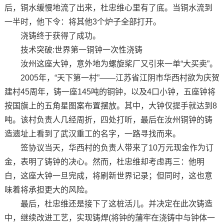
后，铜水缓慢地流了出来，杜忠维心里有了底。当铜水流到
一半时，他下令：将其他3个炉子全部打开。
浇铸终于获得了成功。
技术突破:世界第一铜钟一次性浇铸
汝州这座大钟，意外地为螺旋桨厂又引来一单“大买卖”。
2005年，“天下第一村”——江苏省江阴市华西村欲为庆贺
建村45周年，铸一座145吨的铜钟，以及4口小钟，五座钟将
按国旗上的五角星图案布置摆放。其中，大钟仅提手就达到8
吨。该村负责人几经周折，四处打听，最后在汝州铜钟的铸
造遗址上看到了武汉重工的名字，一路寻找而来。
签协议当天，华西村的负责人带来了10万元现金作为订
金，表明了铸钟的决心。然而，杜忠维却考虑再三：他明
白，这座大钟一旦完成，将刷新世界记录；但同时，这也意
味着将承担更大的风险。
最后，杜忠维还是接下了这桩活儿。并决定在此次铸造
中，继续改进工艺，实现铸焊(将钟的蒲牢在浇铸中与钟体一