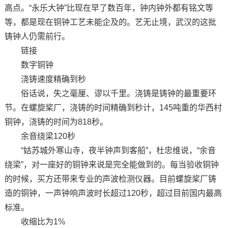
高点。“永乐大钟”比现在早了数百年，钟内钟外都有铭文等
等，都是现在铜钟工艺未能企及的。艺无止境，武汉的这批
铸钟人仍需前行。
链接
数字铜钟
浇铸速度精确到秒
俗话说，失之毫厘、谬以千里。浇铸是铸钟的最重要环
节。在螺旋桨厂，浇铸的时间精确到秒计，145吨重的华西村
铜钟，浇铸的时间为818秒。
余音绕梁120秒
“姑苏城外寒山寺，夜半钟声到客船”，杜忠维说，“余音
绕梁”，对一座好的铜钟来说是完全能做到的。每当验收铜钟
的时候，买方还带来专业的声波检测仪器。目前螺旋桨厂铸
造的铜钟，一声钟响声波时长超过120秒，超过目前国内最高
标准。
收缩比为1%