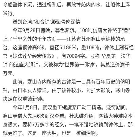
令船整体下沉，通过桥孔后，再放掉船内的水，让船体上浮
通行。
送到台湾:“和合钟”凝聚骨肉深情
今年9月28日傍晚，暮色渐沉，108吨仿唐大钟终于“登”
上了千里之外的千年古刹——江苏省苏州寒山寺钟楼的承
台。这座铜钟高8米，直径5.188米，重108吨，钟体上刻有经
书《妙法莲华经宏传叙》，有70094字。号称“华夏第一法华
钟”的这座大铜钟，又被称为“世界第一佛钟”，其总造价逾千
万元。
此前，寒山寺内所存的古钟是一口具有百年历史的仿明
钟，由日本友人赠送。由于该钟较小，为扩大影响，寒山寺
决定在汉重铸新钟。
今年1月8日，武汉重工螺旋桨厂动工铸造。浇铸期间，
寒山寺僧人先后6次到汉查看。杜忠维介绍，浇铸大钟难度本
身很大，要将7万多字的经文，一笔不错地浇铸到钟体上，那
就更难了。这是一座大钟，也是一桩细活啊。