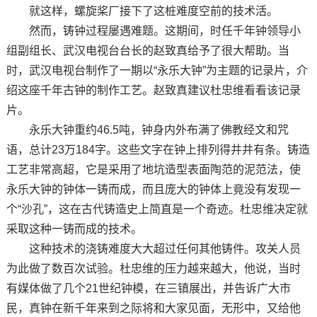
就这样，螺旋桨厂接下了这桩难度空前的技术活。
然而，铸钟过程屡遇难题。这期间，时任千年钟领导小
组副组长、武汉电视台台长的赵致真给予了很大帮助。当
时，武汉电视台制作了一期以“永乐大钟”为主题的记录片，介
绍这座千年古钟的制作工艺。赵致真建议杜忠维看看该记录
片。
永乐大钟重约46.5吨，钟身内外布满了佛教经文和咒
语，总计23万184字。这些文字在钟上排列得井井有条。铸造
工艺非常高超，它是采用了地坑造型表面陶范的泥范法，使
永乐大钟的钟体一铸而成，而且庞大的钟体上竟没有发现一
个“沙孔”，这在古代铸造史上简直是一个奇迹。杜忠维决定就
采取这种一铸而成的技术。
这种技术的浇铸难度大大超过任何其他铸件。攻关人员
为此做了数百次试验。杜忠维的压力越来越大，他说，当时
有媒体做了几个21世纪钟模，在三镇展出，并告诉广大市
民，真钟在新千年来到之际将和大家见面，无形中，又给他