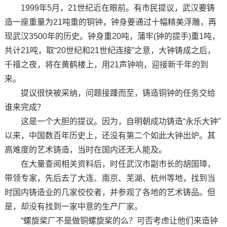
1999年5月，21世纪近在眼前。有市民提议，武汉要铸
造一座重量为21吨重的铜钟，钟身要通过十幅精美浮雕，再
现武汉3500年的历史。钟身重20吨，蒲牢(钟的提手)重1吨，
共计21吨，取“20世纪和21世纪连接”之意，大钟铸成之后，
千禧之夜，将在黄鹤楼上，用21声钟响，迎接新千年的到
来。
提议很快被采纳，问题接踵而至，铸造铜钟的任务交给
谁来完成？
这是一个大胆的提议。因为，自明朝成功铸造“永乐大钟”
以来，中国数百年历史上，还没有第二个如此大钟出炉。其
高难度的艺术铸造，当时在国内还无人能及。
在大量查阅相关资料后，时任武汉市副市长的胡国璋，
带领专家，先后去了大连、南京、芜湖、杭州等地，找到当
时国内铸造业的几家佼佼者，并参观了各地的艺术铸品。但
是，却没有找到一家中意的生产厂家。
“螺旋桨厂不是做铜螺旋桨的么？可否考虑让他们来造钟