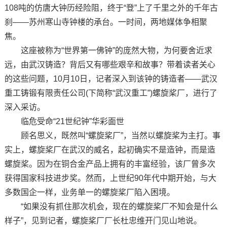
108吨的仿唐大钟历经险阻，终于“登”上了千里之外的千年古
刹——苏州寒山寺钟楼的承台。一时间，两地媒体争相聚
焦。
这座被称为“世界第一佛钟”的庞然大物，为何要舍近求
远，由武汉铸造？背后又有哪些艰辛和故事？带着读者关心
的这些问题，10月10日，记者深入到该钟的铸造者——武汉
重工铸锻有限责任公司(下简称“武汉重工”)螺旋桨厂，进行了
深入采访。
临危受命“21世纪钟”华彩面世
顾名思义，既然叫“螺旋桨厂”，当然以螺旋桨为主打。事
实上，螺旋桨厂在武汉的威名，起初确实不是造钟，而是造
螺旋桨。因为在铜合金产品上拥有的丰富经验，该厂曾多次
获得国家科技进步奖。然而，上世纪90年代中期开始，与大
多数国企一样，业务单一的螺旋桨厂陷入困境。
“如果没有抓住那次机会，现在的螺旋桨厂不知会是什么
样子”，见到记者，螺旋桨厂厂长杜忠维开门见山地说。