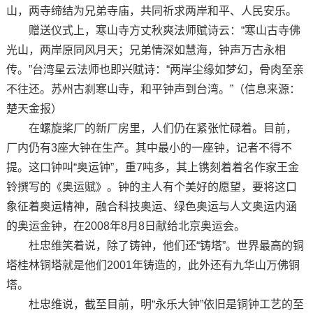
山，两寺缔结为兄弟寺庙，共同祈求两岸和平、人民安乐。
赠送仪式上，寒山寺方丈秋爽法师赋诗云：“寒山古寺佛
光山，两岸原同风月天；兄弟情深如慧海，钟声万古永相
传。”台湾星云法师也即兴赋诗：“两岸尘缘如梦幻，骨肉至亲
不往还。苏州古刹寒山寺，和平钟声到台湾。”（信息来源：
楚天金报）
在螺旋桨厂的新厂房里，人们仍在紧张忙碌着。目前，
厂内仍有3座大钟在生产。其中最小的一座钟，记者不得不
提。这口钟叫“奥运钟”，重7吨多，其上镌刻着着名作家王金
铃撰写的《奥运赋》。钟的主人有个美好的愿望，要将这口
象征着奥运精神，融合科技奥运、绿色奥运与人文奥运内涵
的奥运金钟，在2008年8月8日献给北京奥运会。
杜忠维笑着说，除了铸钟，他们还“铸塔”。世界最高的铜
塔桂林铜塔就是他们2001年铸造的，此外还有九华山万佛铜
塔。
杜忠维说，截至目前，明“永乐大钟”依旧是铜钟工艺的至