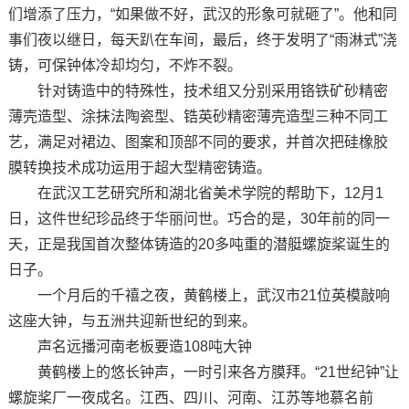
们增添了压力，“如果做不好，武汉的形象可就砸了”。他和同
事们夜以继日，每天趴在车间，最后，终于发明了“雨淋式”浇
铸，可保钟体冷却均匀，不炸不裂。
针对铸造中的特殊性，技术组又分别采用铬铁矿砂精密
薄壳造型、涂抹法陶瓷型、锆英砂精密薄壳造型三种不同工
艺，满足对裙边、图案和顶部不同的要求，并首次把硅橡胶
膜转换技术成功运用于超大型精密铸造。
在武汉工艺研究所和湖北省美术学院的帮助下，12月1
日，这件世纪珍品终于华丽问世。巧合的是，30年前的同一
天，正是我国首次整体铸造的20多吨重的潜艇螺旋桨诞生的
日子。
一个月后的千禧之夜，黄鹤楼上，武汉市21位英模敲响
这座大钟，与五洲共迎新世纪的到来。
声名远播河南老板要造108吨大钟
黄鹤楼上的悠长钟声，一时引来各方膜拜。“21世纪钟”让
螺旋桨厂一夜成名。江西、四川、河南、江苏等地慕名前