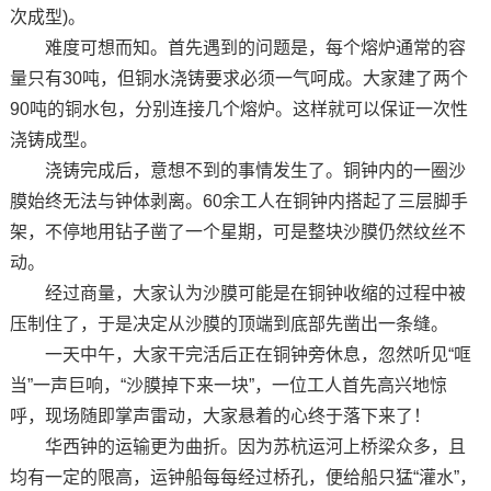
次成型)。
难度可想而知。首先遇到的问题是，每个熔炉通常的容
量只有30吨，但铜水浇铸要求必须一气呵成。大家建了两个
90吨的铜水包，分别连接几个熔炉。这样就可以保证一次性
浇铸成型。
浇铸完成后，意想不到的事情发生了。铜钟内的一圈沙
膜始终无法与钟体剥离。60余工人在铜钟内搭起了三层脚手
架，不停地用钻子凿了一个星期，可是整块沙膜仍然纹丝不
动。
经过商量，大家认为沙膜可能是在铜钟收缩的过程中被
压制住了，于是决定从沙膜的顶端到底部先凿出一条缝。
一天中午，大家干完活后正在铜钟旁休息，忽然听见“哐
当”一声巨响，“沙膜掉下来一块”，一位工人首先高兴地惊
呼，现场随即掌声雷动，大家悬着的心终于落下来了！
华西钟的运输更为曲折。因为苏杭运河上桥梁众多，且
均有一定的限高，运钟船每每经过桥孔，便给船只猛“灌水”，