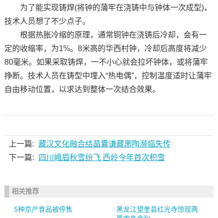
为了能实现铸焊(将钟的蒲牢在浇铸中与钟体一次成型)，
技术人员想了不少点子。
根据热胀冷缩的原理，通常铜钟在浇铸后冷却，会有一
定的收缩率，为1%。8米高的华西村钟，冷却后高度将减少
80毫米。如果采取铸焊，一不小心就会拉坏钟体，或将蒲牢
挣断。技术人员在铸型中埋入“热电偶”，控制温度适时让蒲牢
自由移动位置，以求达到整体一次结合效果。
上一篇:
藏汉文化融合结晶囊谦藏黑陶濒临失传
下一篇:
四川峨眉秋雪纷飞 西岭今年首次积雪
相关推荐
5种京产食品被停售
黑龙江望奎县红光寺惊现两