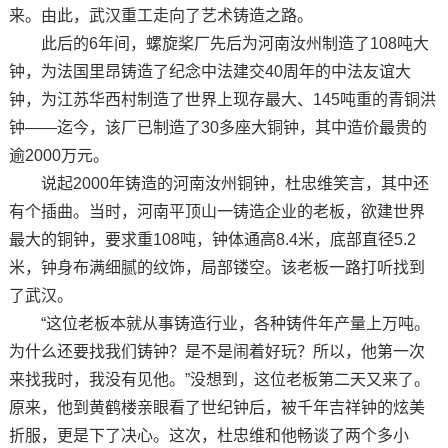
来。由此，武汉重工走向了艺术铸造之路。
此后的6年间，螺旋桨厂先后为河南汝州制造了108吨大
钟，为法国里昂铸造了纪念中法建交40周年的中法友谊大
钟，为江苏华西村制造了世界上现存最大、145吨重的青铜洪
钟——迄今，该厂已制造了30多座大铜钟，其中造价最贵的
逾2000万元。
说起2000年铸造的河南汝州铜钟，杜忠维笑言，其中还
有个插曲。当时，河南平顶山一铸造企业的老板，欲建世界
最大的铜钟，要求重108吨，钟体通高8.4米，底部直径5.2
米，钟身布满细腻的纹饰，局部镂空。该老板一路打听找到
了武汉。
“这位老板本就从事铸造行业，各种铸件年产量上万吨。
为什么还要找我们铸钟？是不是闹着好玩？所以，他第一次
来找我时，我没有见他。”没想到，这位老板第二天又来了。
原来，他到黄鹤楼亲眼看了世纪钟后，被千年吉祥钟的炫美
折服，更是下了决心。这次，杜忠维和他畅谈了两个多小