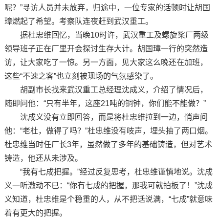
呢？”寻访人员并未放弃，归途中，一位专家的话顿时让胡国
璋燃起了希望。考察队连夜赶到武汉重工。
据杜忠维回忆，当晚10时许，武汉重工及螺旋桨厂两级
领导班子正在厂里开会探讨生存大计。胡国璋一行的突然造
访，让大家吃了一惊。另一方面，见大家这么晚还在加班，
这些“不速之客”也立刻被现场的气氛感染了。
胡副市长找来武汉重工总经理沈成义，介绍了情况后，
随即问他：“只有半年，这座21吨的铜钟，你们能不能做？”
沈成义没有立即回答，而是将杜忠维拉到一边，悄声问
他：“老杜，做得了吗？”杜忠维没有吱声，埋头抽了两口烟。
杜忠维当时任厂长3年，虽然做了多年的基础铸造，但对艺术
铸造，他还从未涉及。
“我有七成把握。”经过反复思考，杜忠维谨慎地说。沈成
义一听激动不已：“你有七成的把握，那我可就拍板了！”沈成
义知道，杜忠维是个稳重的人，从不把话说满，“七成”就意味
着有更大的把握。