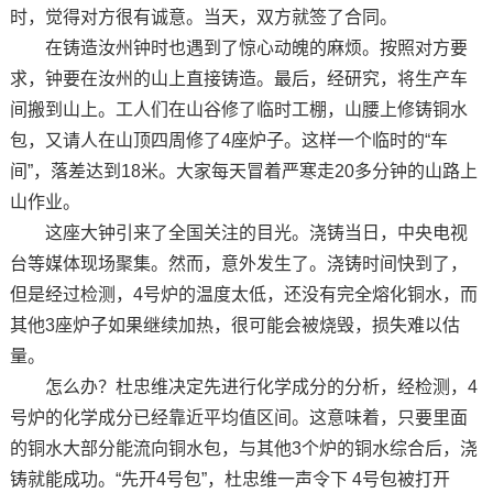
时，觉得对方很有诚意。当天，双方就签了合同。
在铸造汝州钟时也遇到了惊心动魄的麻烦。按照对方要
求，钟要在汝州的山上直接铸造。最后，经研究，将生产车
间搬到山上。工人们在山谷修了临时工棚，山腰上修铸铜水
包，又请人在山顶四周修了4座炉子。这样一个临时的“车
间”，落差达到18米。大家每天冒着严寒走20多分钟的山路上
山作业。
这座大钟引来了全国关注的目光。浇铸当日，中央电视
台等媒体现场聚集。然而，意外发生了。浇铸时间快到了，
但是经过检测，4号炉的温度太低，还没有完全熔化铜水，而
其他3座炉子如果继续加热，很可能会被烧毁，损失难以估
量。
怎么办？杜忠维决定先进行化学成分的分析，经检测，4
号炉的化学成分已经靠近平均值区间。这意味着，只要里面
的铜水大部分能流向铜水包，与其他3个炉的铜水综合后，浇
铸就能成功。“先开4号包”，杜忠维一声令下 4号包被打开