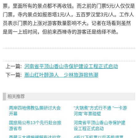
票，里面所有的景点都不再收钱。而之前的门票5元/人仅仅是
门票，寺内景点如报恩塔1元/人，五百罗汉堂3元/人。工作人
员表示门票的上涨对游客数量影响不大。记者在场看到虽然
是周一上班时间，但前来西禅寺的游客还是络绎不绝。
上一篇:
河南省平顶山香山寺保护建设工程正式启动
下一篇:
嵩山红叶醉游人 少林旅游掀热潮
相关推荐
两岸四地佛教弘展研讨大会
“大锅煮”方式行不通 “一卡游
开幕
河南”年票碰壁
国旅局公布13个先行赴台旅
河南省平顶山香山寺保护建
游省市
设工程正式启动
西藏三大措施缓解布达拉宫
4折以下机票以后不能退票