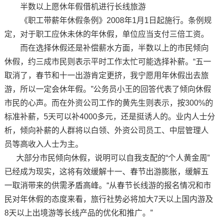
半数以上愿休年假借机进行长线旅游
《职工带薪年休假条例》2008年1月1日起施行。条例规
定，对于职工应休未休的年休假，单位应当支付三倍工资。
而在选择休假还是补偿薪水方面，半数以上的市民倾向
休假，约三成市民则表示平时工作太忙可能选择补薪。“五一
取消了，春节和十一出游肯定更挤，我宁愿用年休假出去旅
游，所以一定会休年假。”公务员小王的回答代表了倾向休假
市民的心声。而在外资公司工作的黄先生则表示，按300%的
标准补薪，5天可以补4000多元，还是挺诱人的。业内人士分
析，倾向补薪的人群将以白领、外资公司员工、中层管理人
员等高收入人士为主。
大部分市民倾向休假，说明可以自我支配的“个人黄金周”
已经成为现实，这将有效缓解十一、春节出游膨胀，缓解五
一取消带来的供需矛盾高峰。“从春节长线游的报名情况和市
民对年休假的态度来看，旅行社势必将加大7天以上国内游及
8天以上出境游等长线产品的优化和推广。”