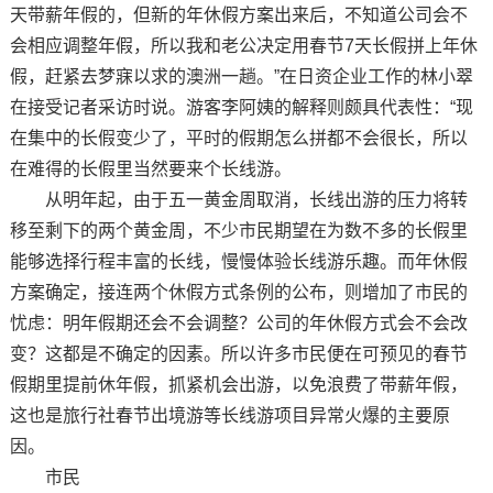
天带薪年假的，但新的年休假方案出来后，不知道公司会不
会相应调整年假，所以我和老公决定用春节7天长假拼上年休
假，赶紧去梦寐以求的澳洲一趟。”在日资企业工作的林小翠
在接受记者采访时说。游客李阿姨的解释则颇具代表性：“现
在集中的长假变少了，平时的假期怎么拼都不会很长，所以
在难得的长假里当然要来个长线游。
从明年起，由于五一黄金周取消，长线出游的压力将转
移至剩下的两个黄金周，不少市民期望在为数不多的长假里
能够选择行程丰富的长线，慢慢体验长线游乐趣。而年休假
方案确定，接连两个休假方式条例的公布，则增加了市民的
忧虑：明年假期还会不会调整？公司的年休假方式会不会改
变？这都是不确定的因素。所以许多市民便在可预见的春节
假期里提前休年假，抓紧机会出游，以免浪费了带薪年假，
这也是旅行社春节出境游等长线游项目异常火爆的主要原
因。
市民