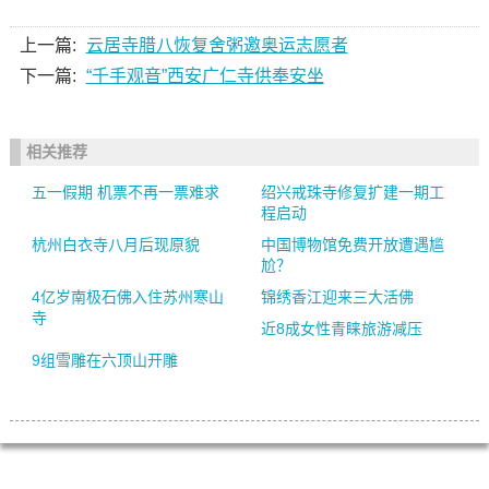
上一篇:
云居寺腊八恢复舍粥邀奥运志愿者
下一篇:
“千手观音”西安广仁寺供奉安坐
相关推荐
五一假期 机票不再一票难求
绍兴戒珠寺修复扩建一期工
程启动
杭州白衣寺八月后现原貌
中国博物馆免费开放遭遇尴
尬？
4亿岁南极石佛入住苏州寒山
锦绣香江迎来三大活佛
寺
近8成女性青睐旅游减压
9组雪雕在六顶山开雕