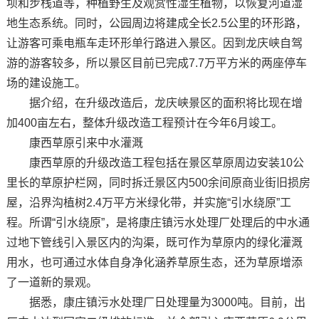
坝和步栈道等，种植野生及观赏性湿生植物，以恢复河道湿
地生态系统。同时，公园周边将建成全长2.5公里的环形路，
让游客可乘电瓶车走环形单行路进入景区。因到龙庆峡自驾
游的游客较多，所以景区目前已完成7.7万平方米的两座停车
场的建设施工。
据介绍，在升级改造后，龙庆峡景区的面积将比现在增
加400亩左右，整体升级改造工程预计在今年6月竣工。
康西草原引来中水灌溉
康西草原的升级改造工程包括在景区草原周边安装10公
里长的草原护栏网，同时拆迁景区内500余间原商业街旧损房
屋，沿界沟植树2.4万平方米绿化带，并实施“引水绕原”工
程。所谓“引水绕原”，是将康庄镇污水处理厂处理后的中水通
过地下管线引入景区内的沟渠，既可作为草原内的绿化灌溉
用水，也可通过水体自身净化涵养草原生态，还为草原增添
了一道新的景观。
据悉，康庄镇污水处理厂日处理量为3000吨。目前，出