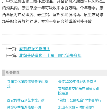
厂中水达到国家二级排放标准，并全部引入康西草原6.9公里
的沟渠内，康西草原一年可吸收中水百万吨。今年春季，康
西草原将启动酒店、养生馆、室外实地演出场、原生态马球
场等配套设施的建设，并将于奥运会前重新对外开放。
上一篇:
春节游报名挤破头
下一篇:
北魏菩萨造像回山东 国宝流失多年
相关推荐
寺庙文化游应借鉴普陀山模
失传1200年佛经现身南博
式
首部佛教交响乐在国家大剧
院展演
西安碑林石刻艺术馆开建
“佛教与公民社会”学术会举行
敦煌冬季旅游热度不减
北山寺大殿何时能修复?