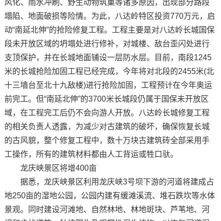
风化、雨水冲刷、野生动物筑巢等诸多原因，出现部分路段
塌陷、地面破损等险情。为此，八达岭特区投资770万元，启
动“南延北伸”的抢险修复工程。工程主要是对八达岭长城国保
段未开放区域的坍塌处进行修补，对城楼、敌台歪闪处进行
支顶保护，并在长城地面铺设一层防水层。目前，南段1245
米的长城抢险加固工程已经完成，今年将对北段的2455米(北
十三墙台至北十九敌楼)进行抢险加固，工程预计在今年奥运
前完工。但“南延北伸”的3700米长城段仍属于国保未开放区
域，在工程完工后仍不会向游人开放。八达岭长城修复工程
的相关负责人透露，为减少对古建筑的破坏，确保恢复长城
的古风貌，整个修复工程中，数十万块古建筑砖全部采用手
工操作，所有的建筑材料都由人工背运或牲口驮。
龙庆峡景区将增400亩
据悉，龙庆峡景区利用龙庆峡3号坝下游的河道将建成占
地250亩的湿地公园，公园内建有缓滩溪流、堆石跌坎等水体
景观。同时建设河滩地、自然林地、林地斑块、芦苇地、河