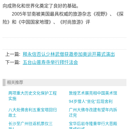
向成熟化和世界化奠定了良好的基础。
2005年甘南被美国最具权威的旅游杂志《视野》、《探
险》和《中国国家地理》、《时尚旅游》评
上一篇:
释永信否认少林武僧获邀参加奥运开幕式演出
下一篇:
五台山普寿寺举行拜忏法会
相关推荐
两项重大历史文化保护工程
敦煌艺术展亮相中国美术馆
实施
94岁僧人“坐化”后现舍利
八大处佛舍利五重宝塔回归
广州大佛寺改建有望年内拆
故土
迁完
长沙至广州往返机票仅三
宝华后岩寺隆重举行大悲殿