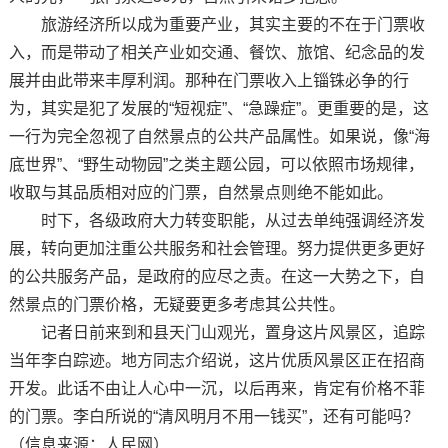
旅游经济所以成为重要产业，其实主要的不在于门票收
入，而是带动了相关产业如交通、餐饮、旅馆、纪念品的发
展并由此带来丰厚利润。那种在门票收入上锱铢必争的行
为，其实是犯了发展的“短视症”、“急躁症”。更重要的是，这
一行为完全忽视了自然景点的公共产品属性。如果说，像“海
底世界”、“野生动物园”之类主题公园，可以依照市场规律，
收取与其品质相对应的门票，自然景点则绝不能如此。
时下，各级政府大力转变职能，从过去单纯强调经济发
展，转向更加注重公共服务和社会管理。努力提供更多更好
的公共服务产品，是政府的应尽之责。在这一大势之下，自
然景点的门票价格，无疑要更多考虑其公共性。
记者日前来到和县天门山观光，置身这片风景区，追踪
当年李白踪迹。地方同志介绍说，这片优质风景区正在招商
开发。此话不由让人心中一沉，以后再来，肯定有价格不菲
的门票。李白所说的“清风明月不用一钱买”，还有可能吗？
（信息来源：人民网）