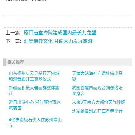
上一篇:
厦门石室禅院建成国内最长九龙壁
下一篇:
汇集佛教文化 甘南大力发展旅游
相关推荐
山东德州庆云县举行万佛城
天津大沽海神庙遗址露出真
和观音殿开工奠基仪式
容
新疆面积最大岩画群整体搬
我国首座四面观音铜像洛阳
迁
显身姿
近日出游小心 浙江等地遭冰
未来3天南方大部份天气转好
雹袭击
沈家祯告别式在庄严寺举行
4亿岁南极石佛入住苏州寒山
寺