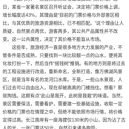
日，某省一家著名景区召开听证会，决定将门票价格上调，
增长幅度达43%，其理由是“目前的门票价格与外部景区相
比，与其优质的旅游资源相比，已不相匹配。”这个理由让人
质疑，自然景点再优，游客再多，其公共产品属性并不改
变。这一公共属性，决定了其价格不能盲从市场。
这些年，旅游经济一直是很多地方大力发展的产业，不
管条件是否成熟，只要找到一块比较靓一点的山水，便将其
化妆打扮一下，然后当作“摇钱树”推销。有的地方则是将过去
的工程设施进行改造，重新命名，全新打造，像万佛湖风景
区，就是当年有名的龙河口水库。于是，一些山水景观，人
们过去可以自由出入，现在却被高高的门楼挡住。想看？那
就掏钱。这颇有点“此山是我开，此树是我栽”的味道。当然，
景区需要保洁，需要看护，需要建一些基础设施，收取一定
价格的门票也在情理之中，但绝不能依照市场行情，将价格
定得过高。长江南岸有一座海拔仅130米的小山，因为沾了古
人的光，一张门票达50元，自然引来诸多抱怨。