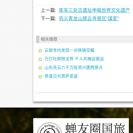
上一篇:
库车三处古遗址申报世界文化遗产
下一篇:
巩义青龙山慈云寺景区“谋变”
相关推荐
云居寺内发现一对铁铸花觚
万灯吐辉照法界 千人共祷迎奥运
山东庆云六千万投资兴建两景点
恭逢日光菩萨圣诞