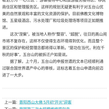
被划分为“一心三区”：游客接待中心和旅游服务接待区、移民
商住区和管理服务区。这样的规划无疑更有利于对五台山优
美的自然景观和丰富的文化资源的保护。目前佛教文化博物
馆、五星级酒店、污水处理厂和垃圾处理场等项目正如期推
进。
这次“涅槃”，被当地人称作“整容”、“超脱”，往日的高山闹
市将不复存在，这样不仅使得生态环境得到优化，而且整个
景区的保护和经营理念都将得以革新。“是功在当代，利在千
秋的好事”，五台山的被拆迁户如是说。
据了解，上个月，五台山的申报世遗的文本已经顺利通
过联合国世界遗产中心的审核，这标志着五台山申遗向前迈
进了一大步。
上一篇:
晋阳西山大佛 5月初“开光”迎客