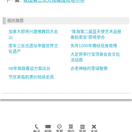
下一篇:
我国第三次大规模维修塔尔寺
相关推荐
加拿大即将兴建佛教四大名
“珠海第二届蓝天使艺术品慈
山
善拍卖会”即将举办
库车三处古遗址申报世界文
失传1200年佛经现身南博
化遗产
大足将举行宝顶香会会文化
活动周
08年铁路春运方案出台
古老神秘的雪域敬佛
节庆来临机票价陆续走高
电话
邮箱
客服
微信
菜单
关闭