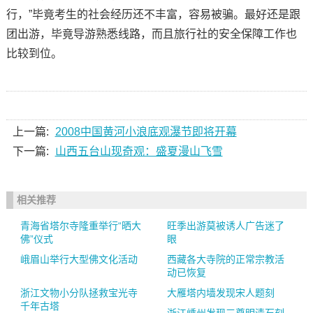
行，”毕竟考生的社会经历还不丰富，容易被骗。最好还是跟
团出游，毕竟导游熟悉线路，而且旅行社的安全保障工作也
比较到位。
上一篇:
2008中国黄河小浪底观瀑节即将开幕
下一篇:
山西五台山现奇观：盛夏漫山飞雪
相关推荐
青海省塔尔寺隆重举行“晒大
旺季出游莫被诱人广告迷了
佛”仪式
眼
峨眉山举行大型佛文化活动
西藏各大寺院的正常宗教活
动已恢复
浙江文物小分队拯救宝光寺
大雁塔内墙发现宋人题刻
千年古塔