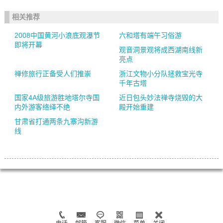
相关推荐
2008中国黄河小浪底观瀑节
六和塔有端午习俗游
即将开幕
观音洞景观将成西湖南线新
亮点
禅修旅行正备受人们推崇
浙江文物小分队拯救宝光寺
千年古塔
国家4A级旅游胜地塔尔寺国
近日包头妙法禅寺烧毁的大
内外游客络绎不绝
殿开始重建
甘肃省打通两条九寨沟新游
线