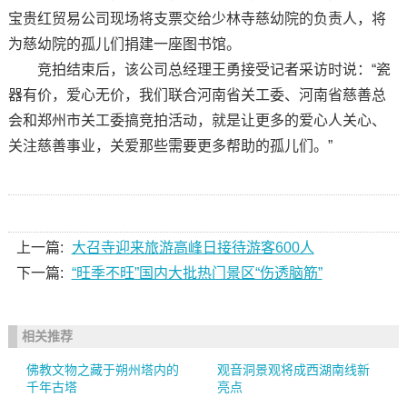
宝贵红贸易公司现场将支票交给少林寺慈幼院的负责人，将
为慈幼院的孤儿们捐建一座图书馆。
竞拍结束后，该公司总经理王勇接受记者采访时说：“瓷
器有价，爱心无价，我们联合河南省关工委、河南省慈善总
会和郑州市关工委搞竞拍活动，就是让更多的爱心人关心、
关注慈善事业，关爱那些需要更多帮助的孤儿们。”
上一篇:
大召寺迎来旅游高峰日接待游客600人
下一篇:
“旺季不旺”国内大批热门景区“伤透脑筋”
相关推荐
佛教文物之藏于朔州塔内的
观音洞景观将成西湖南线新
千年古塔
亮点