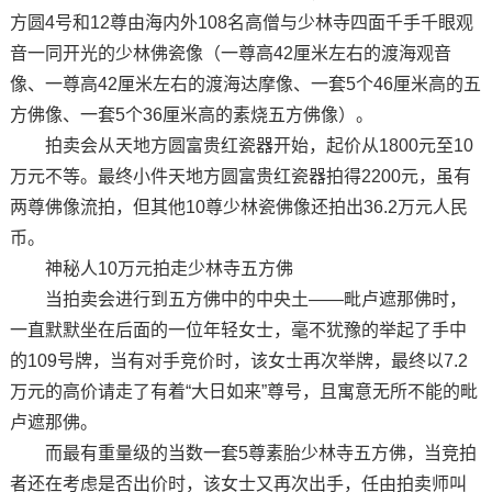
方圆4号和12尊由海内外108名高僧与少林寺四面千手千眼观
音一同开光的少林佛瓷像（一尊高42厘米左右的渡海观音
像、一尊高42厘米左右的渡海达摩像、一套5个46厘米高的五
方佛像、一套5个36厘米高的素烧五方佛像）。
拍卖会从天地方圆富贵红瓷器开始，起价从1800元至10
万元不等。最终小件天地方圆富贵红瓷器拍得2200元，虽有
两尊佛像流拍，但其他10尊少林瓷佛像还拍出36.2万元人民
币。
神秘人10万元拍走少林寺五方佛
当拍卖会进行到五方佛中的中央土——毗卢遮那佛时，
一直默默坐在后面的一位年轻女士，毫不犹豫的举起了手中
的109号牌，当有对手竞价时，该女士再次举牌，最终以7.2
万元的高价请走了有着“大日如来”尊号，且寓意无所不能的毗
卢遮那佛。
而最有重量级的当数一套5尊素胎少林寺五方佛，当竞拍
者还在考虑是否出价时，该女士又再次出手，任由拍卖师叫