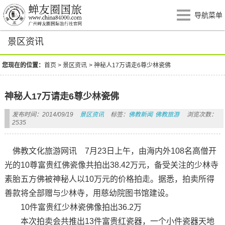
导航菜单
景区资讯
您现在的位置：
首页
>
景区资讯
>
神秘人17万请走6尊少林瓷佛
神秘人17万请走6尊少林瓷佛
发布时间：2014/09/19
景区资讯
标签：
佛教新闻
佛教旅游
浏览次数：
2535
佛教文化旅游网讯 7月23日上午，由海内外108名高僧开
光的10尊富贵红佛瓷像共拍出38.42万元，备受关注的少林寺
素胎五方佛被神秘人以10万元的价格拍走。据悉，拍卖所得
善款将全部赠与少林寺，用慈幼院图书馆建设。
10件富贵红少林瓷佛像拍出36.2万
本次拍卖会共推出13件富贵红瓷器，一个小件瓷器天地