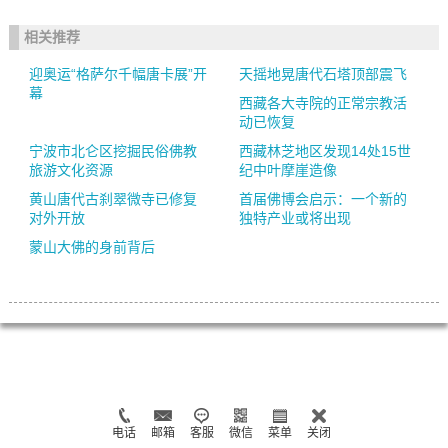
相关推荐
迎奥运“格萨尔千幅唐卡展”开
天摇地晃唐代石塔顶部震飞
幕
西藏各大寺院的正常宗教活
动已恢复
宁波市北仑区挖掘民俗佛教
西藏林芝地区发现14处15世
旅游文化资源
纪中叶摩崖造像
黄山唐代古刹翠微寺已修复
首届佛博会启示：一个新的
对外开放
独特产业或将出现
蒙山大佛的身前背后
电话
邮箱
客服
微信
菜单
关闭