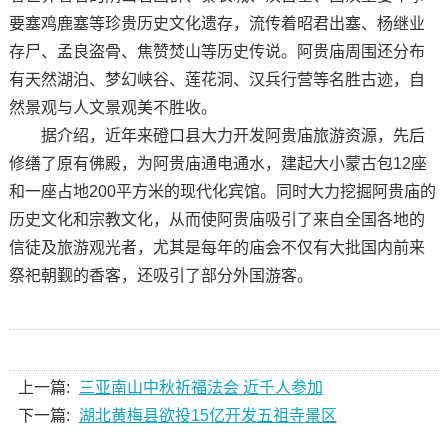
要塞鸡鹿塞等珍贵历史文化遗存，流传着昭君出塞、杨继业
存尸、孟良盗骨、焦赞焚山等历史传说。阿贵庙周围还分布
有天然湖泊、梦幻峡谷、莲花洞、汉兵行营等名胜古迹，自
然景观与人文景观美不胜收。
据介绍，近年来磴口县大力开发阿贵庙旅游资源，先后
修缮了原有佛殿，为阿贵庙通电通水，建起大小蒙古包12座
和一座占地200平方米的现代化宾馆。同时大力挖掘阿贵庙的
历史文化和宗教文化，从而使阿贵庙吸引了来自全国各地的
信徒及旅游观光者，尤其是每年的庙会不仅有大批国内前来
祭祀朝觐的香客，还吸引了部分外国游客。
上一篇:
三亚南山中秋祈福法会 近千人参加
下一篇:
湖北黄梅县欲投15亿开发五祖寺景区