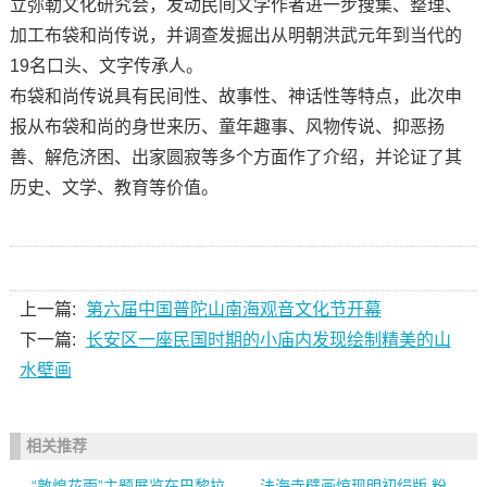
立弥勒文化研究会，发动民间文学作者进一步搜集、整理、
加工布袋和尚传说，并调查发掘出从明朝洪武元年到当代的
19名口头、文字传承人。
布袋和尚传说具有民间性、故事性、神话性等特点，此次申
报从布袋和尚的身世来历、童年趣事、风物传说、抑恶扬
善、解危济困、出家圆寂等多个方面作了介绍，并论证了其
历史、文学、教育等价值。
上一篇:
第六届中国普陀山南海观音文化节开幕
下一篇:
长安区一座民国时期的小庙内发现绘制精美的山
水壁画
相关推荐
“敦煌花雨”主题展览在巴黎拉
法海寺壁画惊现明初绢版 粉