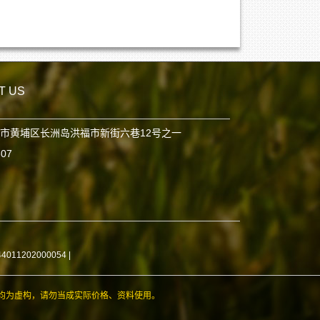
T US
市黄埔区长洲岛洪福市新街六巷12号之一
807
11202000054
|
均为虚构，请勿当成实际价格、资料使用。