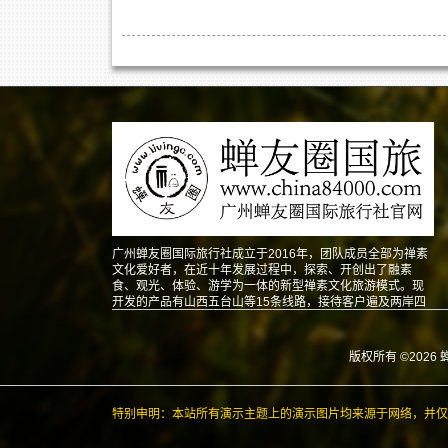
广州蝉友圈国际旅行社成立于2016年，团队成员全部为禅素
文化爱好者，在近十年发展过程中，探索、开创出了融素
食、观光、体验、游学为一体的新型禅素文化旅游模式。现
开发的产品有山西五台山等15条线路，接待客户遍及两岸四
地以及东南亚、北美、澳洲、欧洲等地。
版权所有 ©2026 
特别申明：本站所有演示主题上的演示图片均来源于网络，并仅