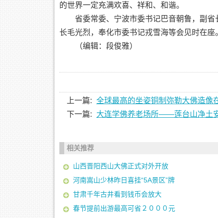
的世界一定充满欢喜、祥和、和谐。
省委常委、宁波市委书记巴音朝鲁，副省长
长毛光烈，奉化市委书记戎雪海等会见时在座
（编辑：段俊雅）
上一篇:
全球最高的坐姿铜制弥勒大佛造像
下一篇:
大连学佛养老场所——莲台山净土
相关推荐
山西晋阳西山大佛正式对外开放
河南嵩山少林昨日喜挂“5A景区”牌
甘肃千年古井看到钱币会放大
春节提前出游最高可省２０００元