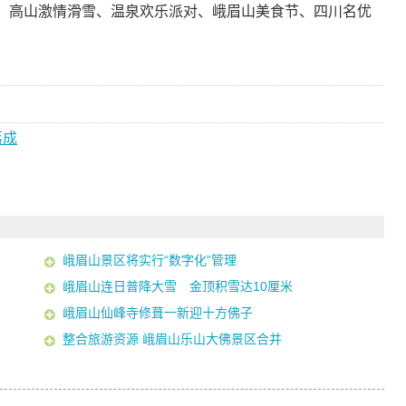
、高山激情滑雪、温泉欢乐派对、峨眉山美食节、四川名优
落成
峨眉山景区将实行“数字化”管理
峨眉山连日普降大雪 金顶积雪达10厘米
峨眉山仙峰寺修葺一新迎十方佛子
整合旅游资源 峨眉山乐山大佛景区合并