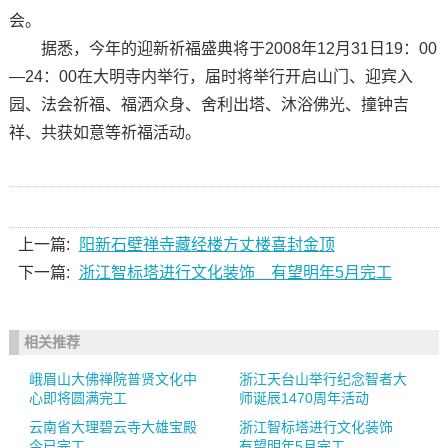
会。
据悉，今年的迎新祈福盛典将于2008年12月31日19：00
—24：00在大明寺内举行，届时将举行开启山门、迎宾入
园、法会祈福、福洒众身、舍利出塔、沐浴佛光、撞钟吉
祥、共获如意等祈福活动。
上一篇:
阳新石壁禅寺藏经楼方丈楼喜封金顶
下一篇:
浙江智标塔进行文化装饰 有望明年5月完工
相关推荐
峨眉山大佛禅院普贤文化中
浙江天台山举行纪念智者大
心即将圆满完工
师诞辰1470周年活动
云南省大理碧云寺大雄宝殿
浙江智标塔进行文化装饰
今已完工
有望明年5月完工