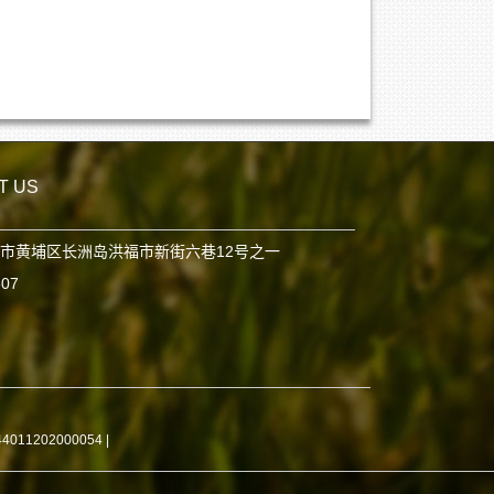
T US
市黄埔区长洲岛洪福市新街六巷12号之一
807
11202000054
|