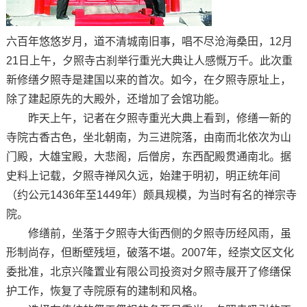
六百年悠悠岁月，道不清城南旧事，唱不尽沧海桑田，12月
21日上午，夕照寺古刹举行重光大典让人感慨万千。此次重
新修缮夕照寺是建国以来的首次。如今，在夕照寺原址上，
除了建起原先的大殿外，还增加了会馆功能。
昨天上午，记者在夕照寺重光大典上看到，修缮一新的
寺院古香古色，坐北朝南，为三进院落，由南而北依次为山
门殿，大雄宝殿，大悲阁，后僧房，东西配殿贯通南北。据
史料上记载，夕照寺禅风久远，始建于明初，明正统年间
（约公元1436年至1449年）颇具规模，为当时有名的禅宗寺
院。
修缮前，坐落于夕照寺大街西侧的夕照寺历经风雨，虽
形制尚存，但断壁残垣，破落不堪。2007年，经崇文区文化
委批准，北京兴隆置业有限公司投资对夕照寺展开了修缮保
护工作，恢复了寺院原有的建制和风格。