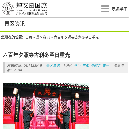
导航菜单
景区资讯
您现在的位置：
首页
>
景区资讯
>
六百年夕照寺古刹冬至日重光
六百年夕照寺古刹冬至日重光
发布时间：2014/09/19
景区资讯
标签：
冬至
古刹
夕照寺
重光
浏览次
数：2189