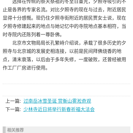
选择在传统的祭天祭祖的冬至日重光，夕照寺吸引的不
止是各界的专家名流。对比夕照寺的现在与过去，附近居民
显得十分感慨。现仍住夕照寺街附近的居民贾女士说，现在
夕照寺修建起来的地点与她记忆中的寺院地点基本相符，当
时寺院内还陈列着一尊卧佛。
北京市文物局局长孔繁峙介绍说，承载了很多历史的夕
照寺与北京城的发展史相连接，以前是民间拜佛烧香的地
点，清末衰落，以后由于多年失修，一度破败，还曾经被用
作工厂厂房进行使用。
上一篇:
过南岳冰雪圣诞 赏衡山雾淞奇观
下一篇:
少林寺近日将举行新春祈福大法会
相关推荐