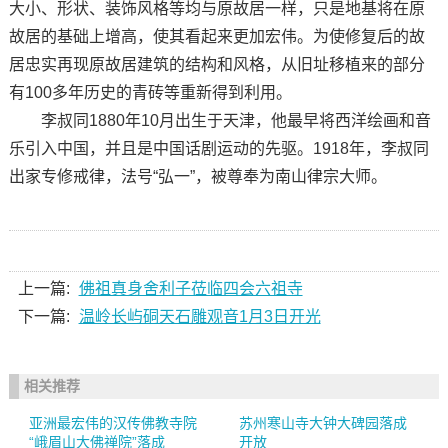
大小、形状、装饰风格等均与原故居一样，只是地基将在原
故居的基础上增高，使其看起来更加宏伟。为使修复后的故
居忠实再现原故居建筑的结构和风格，从旧址移植来的部分
有100多年历史的青砖等重新得到利用。
李叔同1880年10月出生于天津，他最早将西洋绘画和音
乐引入中国，并且是中国话剧运动的先驱。1918年，李叔同
出家专修戒律，法号“弘一”，被尊奉为南山律宗大师。
上一篇:
佛祖真身舍利子莅临四会六祖寺
下一篇:
温岭长屿硐天石雕观音1月3日开光
相关推荐
亚洲最宏伟的汉传佛教寺院
苏州寒山寺大钟大碑园落成
“峨眉山大佛禅院”落成
开放