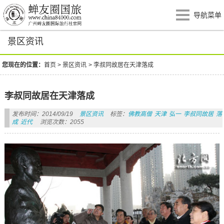
导航菜单
景区资讯
您现在的位置：
首页
>
景区资讯
>
李叔同故居在天津落成
李叔同故居在天津落成
发布时间：2014/09/19
景区资讯
标签：
佛教高僧
天津
弘一
李叔同故居
落
成
近代
浏览次数：2055