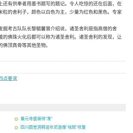
上还有供奉者用墨书题写的题记。令人吃惊的还在后面，在
米粒的舍利子，颜色以白色为主，少量为红色和黑色。专家
。
发掘考古队队长黎毓馨曾介绍说，诸圣舍利是指高僧的舍
戴的佛珠火化后都可以称为诸圣舍利。诸圣舍利的发现，让
的佛顶真骨等其他圣物。
四点要求
重元寺盛装待“发”
四川圆觉洞释迦牟尼造像“祛斑”修复