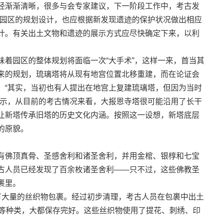
经渐渐清晰，很多与会专家建议，下一阶段工作中，考古发
址园区的规划设计，也应根据新发现遗迹的保护状况做出相应
计。有关出土文物和遗迹的展示方式应尽快确定下来，以利
味着园区的整体规划将面临一次“大手术”，这样一来，首当其
来的规划，琉璃塔将从现有地宫位置北移重建，而在论证会
。“其实，当初也有人提出在地宫上复建琉璃塔，但因为当时
表示，从目前的考古情况来看，大报恩寺塔很可能沿用了长干
让新塔传承旧塔的历史文化内涵。按照这一设想，新塔底层
的原貌。
有佛顶真骨、圣感舍利和诸圣舍利，并用金棺、银椁和七宝
古人员已经发现了百余枚诸圣舍利——只不过，这些佛教圣
裹里。
有大量的丝织物包裹。经过初步清理，考古人员在包裹中出土
衣等种类，大都保存完好。这些丝织物使用了提花、刺绣、印