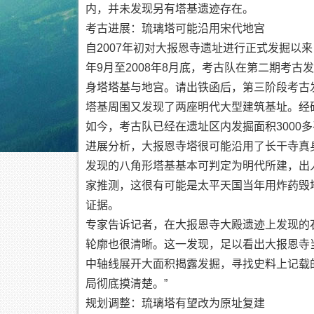
内，并未发现另有塔基遗迹存在。
考古进展：琉璃塔可能沿用宋代地宫
自2007年初对大报恩寺遗址进行正式发掘以
年9月至2008年8月底，考古队在第二期考
身塔塔基与地宫。请出铁函后，第三阶段考古
塔基周围又发现了两座明代大型建筑基址。经
如今，考古队已经在遗址区内发掘面积3000
进展分析，大报恩寺塔很可能沿用了长干寺真
发现的八角形塔基基本可判定为明代所建，出
家推测，这很有可能是太平天国当年用炸药毁
证据。
专家告诉记者，在大报恩寺大殿遗迹上发现的
轮廓也很清晰。这一发现，足以看出大报恩寺
中轴线展开大面积揭露发掘，寻找史料上记载
局彻底摸清楚。”
规划调整：琉璃塔有望改为原址复建