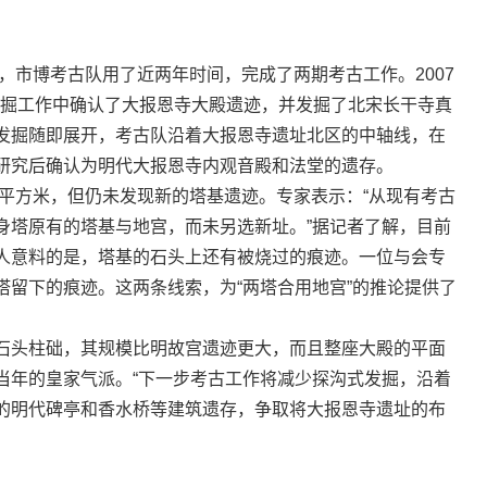
来，市博考古队用了近两年时间，完成了两期考古工作。2007
古发掘工作中确认了大报恩寺大殿遗迹，并发掘了北宋长干寺真
发掘随即展开，考古队沿着大报恩寺遗址北区的中轴线，在
研究后确认为明代大报恩寺内观音殿和法堂的遗存。
多平方米，但仍未发现新的塔基遗迹。专家表示：“从现有考古
身塔原有的塔基与地宫，而未另选新址。”据记者了解，目前
人意料的是，塔基的石头上还有被烧过的痕迹。一位与会专
塔留下的痕迹。这两条线索，为“两塔合用地宫”的推论提供了
石头柱础，其规模比明故宫遗迹更大，而且整座大殿的平面
当年的皇家气派。“下一步考古工作将减少探沟式发掘，沿着
的明代碑亭和香水桥等建筑遗存，争取将大报恩寺遗址的布