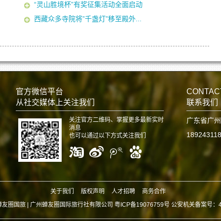
“灵山胜境杯”有奖征集活动全面启动
西藏众多寺院将”千盏灯”移至殿外...
官方微信平台
CONTAC
从社交媒体上关注我们
联系我们
关注官方二维码、掌握更多最新实时
广东省广州
消息
18924311
也可以通过以下方式关注我们
关于我们
版权声明
人才招聘
商务合作
蝉友圈国旅 |
广州蝉友圈国际旅行社有限公司 粤ICP备19076759号 公安机关备案号：440