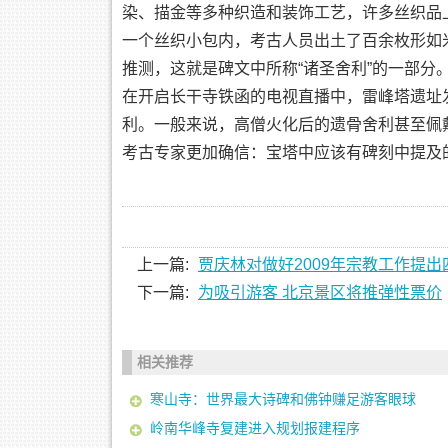
染、描金等多种织造和装饰工艺，许多丝织品
一个丝织小包内，考古人员出土了百余枚形如
推测，这就是碑文中所称“诸圣舍利”的一部分
在开启长干寺铁函的电视直播中，雷峰塔遗址
利。一般来说，高僧火化后的遗骨舍利甚至佩
考古专家更加确信：宝塔中应该有碑刻中提及
上一篇:
贾庆林对做好2009年宗教工作提出
下一篇:
为吸引游客 北京景区将推弹性票价
相关推荐
寒山寺：世界最大诗碑和佛钟赚足游客眼球
岭南华峰寺复建进入规划报建程序