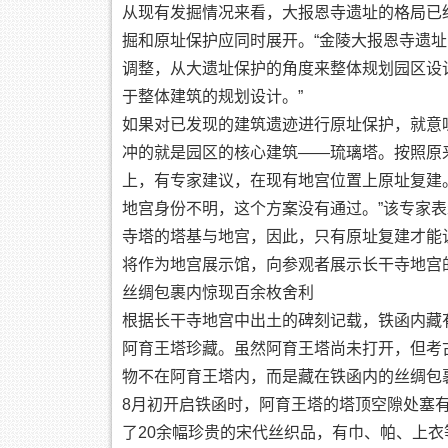
从现有发掘情况来看，大报恩寺遗址的格局已
掘和原址保护应同时展开。“金陵大报恩寺遗
调整，从大遗址保护的角度来整体规划园区设
于整体建筑的规划设计。”
如果对已发现的建筑遗迹进行原址保护，就意
冲的就是园区的核心建筑——琉璃塔。按照原
上，有专家建议，在现有地宫位置上原址复建
地宫身份不明，这个方案没有通过。”该专家
寺塔的塔基与地宫，因此，只有原址复建才能
将作为地宫展示馆，向参观者展示长干寺地宫
丝绸包裹内惊现百余枚舍利
根据长干寺地宫中出土的碑刻记载，铁函内藏
阿育王塔珍藏。虽然阿育王塔尚未打开，但考
物不在阿育王塔内，而是藏在铁函内的丝绸包
8月初开启铁函时，阿育王塔的塔顶空隙处塞
了20余幅珍贵的宋代丝织品，有巾、帕、上