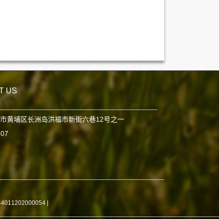
T US
市黄埔区长洲岛洪福市新街六巷12号之一
807
11202000054
|