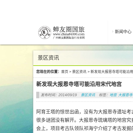
新闻中心
景区资讯
您现在的位置：
首页
>
景区资讯
>
新发现大报恩寺塔可能沿
新发现大报恩寺塔可能沿用宋代地宫
发布时间：2014/09/19
景区资讯
标签：
地宫
大报恩寺
阿育王塔的惊世出函，没有为大报恩寺遗址考
很多谜团没有解开。大报恩寺琉璃塔的地宫究
会上，项目考古队领队祁海宁介绍了考古发掘