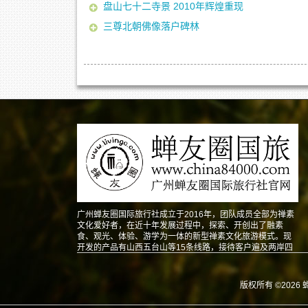
盘山七十二寺景 2010年辉煌重现
三尊北朝佛像落户碑林
广州蝉友圈国际旅行社成立于2016年，团队成员全部为禅素
文化爱好者，在近十年发展过程中，探索、开创出了融素
食、观光、体验、游学为一体的新型禅素文化旅游模式。现
开发的产品有山西五台山等15条线路，接待客户遍及两岸四
地以及东南亚、北美、澳洲、欧洲等地。
版权所有 ©2026 