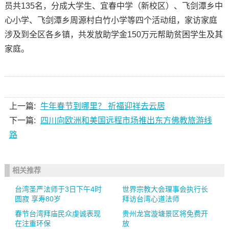
员共135名，分成大学生、宜春中学（新校区）、飞剑潭乡中
心小学、飞剑潭乡周源村白竹小学等四个活动组，家访家庭
涉及到全区各乡镇，共发放助学金150万元帮助贫困学生及其
家庭。
上一篇:
牛年春节到哪里？ 祈福迎祥去云居
下一篇:
四川向欧洲和美国远程市场推出东方佛教旅游线
路
相关推荐
台湾圣严法师于3日下午4时
世界宗教大会理事会执行长
圆寂 享寿80岁
拜访台湾心道法师
春节台湾拜庙民众虔诚表现
贵州龙宫漩塘景区将免费开
在注重环保
放