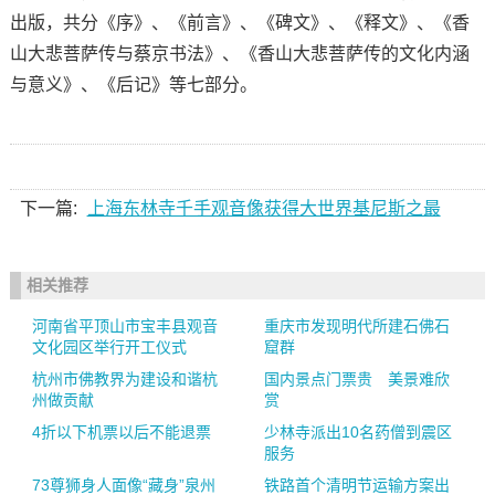
出版，共分《序》、《前言》、《碑文》、《释文》、《香
山大悲菩萨传与蔡京书法》、《香山大悲菩萨传的文化内涵
与意义》、《后记》等七部分。
下一篇:
上海东林寺千手观音像获得大世界基尼斯之最
相关推荐
河南省平顶山市宝丰县观音
重庆市发现明代所建石佛石
文化园区举行开工仪式
窟群
杭州市佛教界为建设和谐杭
国内景点门票贵 美景难欣
州做贡献
赏
4折以下机票以后不能退票
少林寺派出10名药僧到震区
服务
73尊狮身人面像“藏身”泉州
铁路首个清明节运输方案出