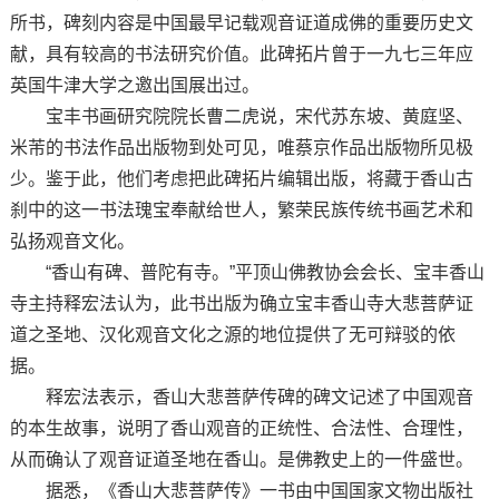
所书，碑刻内容是中国最早记载观音证道成佛的重要历史文
献，具有较高的书法研究价值。此碑拓片曾于一九七三年应
英国牛津大学之邀出国展出过。
宝丰书画研究院院长曹二虎说，宋代苏东坡、黄庭坚、
米芾的书法作品出版物到处可见，唯蔡京作品出版物所见极
少。鉴于此，他们考虑把此碑拓片编辑出版，将藏于香山古
刹中的这一书法瑰宝奉献给世人，繁荣民族传统书画艺术和
弘扬观音文化。
“香山有碑、普陀有寺。”平顶山佛教协会会长、宝丰香山
寺主持释宏法认为，此书出版为确立宝丰香山寺大悲菩萨证
道之圣地、汉化观音文化之源的地位提供了无可辩驳的依
据。
释宏法表示，香山大悲菩萨传碑的碑文记述了中国观音
的本生故事，说明了香山观音的正统性、合法性、合理性，
从而确认了观音证道圣地在香山。是佛教史上的一件盛世。
据悉，《香山大悲菩萨传》一书由中国国家文物出版社