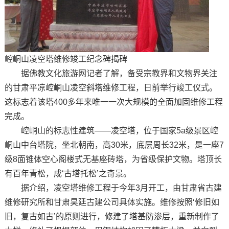
崆峒山凌空塔维修竣工纪念碑揭碑
据佛教文化旅游网记者了解，备受宗教界和文物界关注
的甘肃平凉崆峒山凌空斜塔维修工程，日前举行竣工仪式。
这标志着该塔400多年来唯一一次大规模的全面加固维修工程
完成。
崆峒山的标志性建筑——凌空塔，位于国家5a级景区崆
峒山中台塔院，坐北朝南，高30米，底层周长32米，是一座7
级8面锥体空心阁楼式无基座砖塔，为省级保护文物。塔顶长
有百年青松，成‘古塔托松’之奇景。
据介绍，凌空塔维修工程于今年3月开工，由甘肃省古建
维修研究所和甘肃昊廷古建公司具体实施。维修按照‘修旧如
旧，复古如古’的原则进行，修建了塔基防渗层，重新制作了