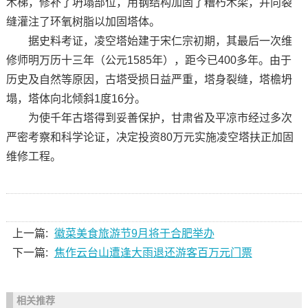
木梯，修补了坍塌部位，用钢结构加固了糟朽木梁，并向裂
缝灌注了环氧树脂以加固塔体。
据史料考证，凌空塔始建于宋仁宗初期，其最后一次维
修师明万历十三年（公元1585年），距今已400多年。由于
历史及自然等原因，古塔受损日益严重，塔身裂缝，塔檐坍
塌，塔体向北倾斜1度16分。
为使千年古塔得到妥善保护，甘肃省及平凉市经过多次
严密考察和科学论证，决定投资80万元实施凌空塔扶正加固
维修工程。
上一篇:
徽菜美食旅游节9月将于合肥举办
下一篇:
焦作云台山遭逢大雨退还游客百万元门票
相关推荐