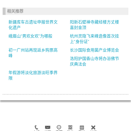
相关推荐
新疆库车古遗址申报世界文
阳新石壁禅寺藏经楼方丈楼
化遗产
喜封金顶
峨眉山“男欢女欢”为哪般
杭州灵隐飞来峰造像首次挂
上“身份证”
初一广州站再现返乡购票高
长沙国际食用菌产业博览会
峰
洛阳护国香山寺将办浴佛节
庆典法会
年假游将淡化旅游淡旺季界
限