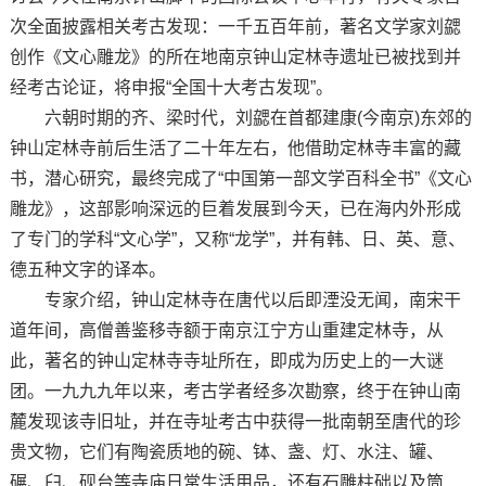
次全面披露相关考古发现：一千五百年前，著名文学家刘勰
创作《文心雕龙》的所在地南京钟山定林寺遗址已被找到并
经考古论证，将申报“全国十大考古发现”。
六朝时期的齐、梁时代，刘勰在首都建康(今南京)东郊的
钟山定林寺前后生活了二十年左右，他借助定林寺丰富的藏
书，潜心研究，最终完成了“中国第一部文学百科全书”《文心
雕龙》，这部影响深远的巨着发展到今天，已在海内外形成
了专门的学科“文心学”，又称“龙学”，并有韩、日、英、意、
德五种文字的译本。
专家介绍，钟山定林寺在唐代以后即湮没无闻，南宋干
道年间，高僧善鉴移寺额于南京江宁方山重建定林寺，从
此，著名的钟山定林寺寺址所在，即成为历史上的一大谜
团。一九九九年以来，考古学者经多次勘察，终于在钟山南
麓发现该寺旧址，并在寺址考古中获得一批南朝至唐代的珍
贵文物，它们有陶瓷质地的碗、钵、盏、灯、水注、罐、
碾、臼、砚台等寺庙日常生活用品，还有石雕柱础以及筒