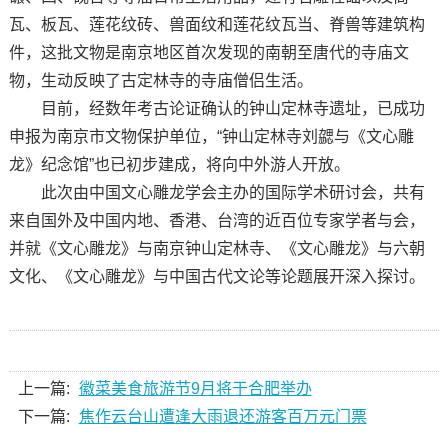
瓦、板瓦、莲花纹砖、兽面纹和莲花纹瓦当、脊兽等建筑构
件，这批文物是南京地区首次发现的南朝至唐代的寺庙文
物，生动反映了古定林寺的寺庙僧侣生活。
目前，经数年考古论证确认的钟山定林寺遗址，已成功
申报为南京市文物保护单位，“钟山定林寺刘勰与《文心雕
龙》纪念馆”也已初步建成，将向中外游人开放。
此次由中国文心雕龙学会主办的国际学术研讨会，共有
来自国外及中国内地、香港、台湾的近百位专家学者与会，
并就《文心雕龙》与南京钟山定林寺、《文心雕龙》与六朝
文化、《文心雕龙》与中国古代文论等论题展开深入探讨。
上一篇:
徽菜美食旅游节9月将于合肥举办
下一篇:
焦作云台山遭逢大雨退还游客百万元门票