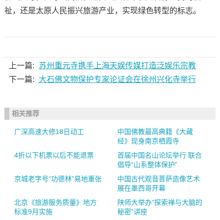
祉，还是太原人民振兴旅游产业，实现绿色转型的标志。
上一篇:
苏州重元寺携手上海天娱传媒打造泛娱乐宗教
下一篇:
大石佛文物保护专家论证会在徐州兴化寺举行
相关推荐
广深高速大修18日动工
中国佛教最高典籍《大藏
经》现身南京栖霞寺
4折以下机票以后不能退票
首届中国名山论坛举行 联合
倡导“山系整体保护”
京城老字号“功德林”易地重张
中国古代观音菩萨造像艺术
展在墨西哥开幕
北京《旅游服务质量》地方
陕师大举办“探索禅与大脑的
标准9月实施
秘密”讲座