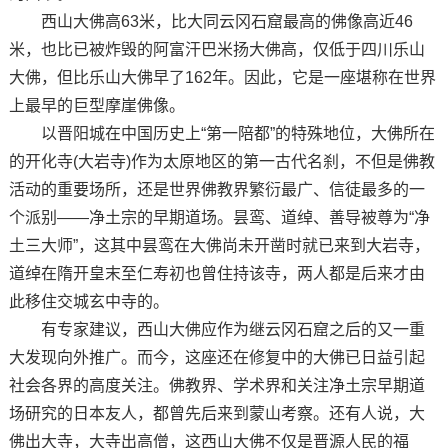
西山大佛高63米，比大同云冈石窟最高的佛像高近46
米，也比已被炸毁的阿富汗巴米扬大佛高，仅低于四川乐山
大佛，但比乐山大佛早了162年。因此，它是一座堪称在世界
上最早的巨型摩崖佛像。
以晋阳城在中国历史上“第一陪都”的特殊地位，大佛所在
的开化寺(大岩寺)作为太原地区的第一古代名刹，不但是佛教
活动的重要场所，还是世界佛教界繁衍最广、信徒最多的一
个派别——净土宗的早期道场。昙鸾、道绰、善导被尊为“净
土三大师”，这其中昙鸾在大佛尚未开凿时就已来到大岩寺，
道绰在隋开皇末至仁寿初也曾住持该寺，两人都是后来才由
此移住交城玄中寺的。
有专家建议，西山大佛应作为继云冈石窟之后的又一重
大发现向外推广。而今，这座还在修复中的大佛已日益引起
社会各界的高度关注。佛教界、学术界和关注净土宗早期道
场研究的日本友人，都曾先后来到蒙山考察。还有人说，大
佛出大寺，大寺出高僧，这西山大佛不仅是晋源人民的福