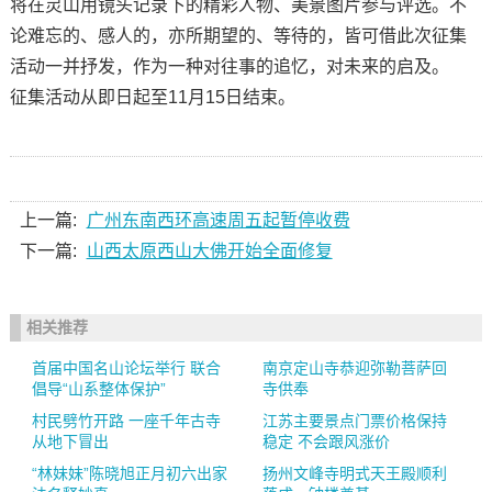
将在灵山用镜头记录下的精彩人物、美景图片参与评选。不
论难忘的、感人的，亦所期望的、等待的，皆可借此次征集
活动一并抒发，作为一种对往事的追忆，对未来的启及。
征集活动从即日起至11月15日结束。
上一篇:
广州东南西环高速周五起暂停收费
下一篇:
山西太原西山大佛开始全面修复
相关推荐
首届中国名山论坛举行 联合
南京定山寺恭迎弥勒菩萨回
倡导“山系整体保护”
寺供奉
村民劈竹开路 一座千年古寺
江苏主要景点门票价格保持
从地下冒出
稳定 不会跟风涨价
“林妹妹”陈晓旭正月初六出家
扬州文峰寺明式天王殿顺利