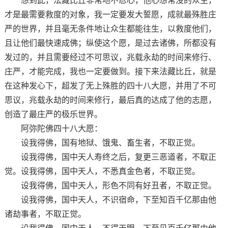
想到此，法藏比丘非常地不忍心，他心想常没的众生，
才是最需要救度的对象，我一定要发大誓愿，成就最殊胜庄
严的世界，并且毫无条件地让众生都能往生，以救度他们，
且让他们最快速成佛；纵使这个愿，是过去诸佛，所都没有
发过的，并且需要经过不可思议，兆载永劫的时间来修行、
庄严，才能完成，我也一定要做到。接下来法藏比丘，就是
在这种发心下，超发了无上殊胜的四十八大愿，并用了不可
思议，兆载永劫的时间来修行，最后真的达成了他的志愿，
创造了最庄严的极乐世界。
阿弥陀佛四十八大愿：
设我得佛，国有地狱、饿鬼、畜生者，不取正觉。
设我得佛，国中天人寿终之后，复更三恶道者，不取正
觉。设我得佛，国中天人，不悉真金色者，不取正觉。
设我得佛，国中天人，形色不同有好丑者，不取正觉。
设我得佛，国中天人，不识宿命，下至知百千亿那由他
诸劫事者，不取正觉。