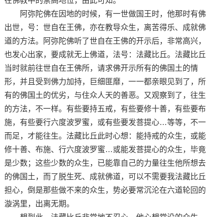
在佛教中的崇高地位，由此可知。
阿弥陀佛在因地的时候，有一世做国王时，他那时有佛
出世，号：世自在王佛，亦在教导众生，离苦得乐、成就佛
道的方法。阿弥陀佛听了世自在王佛的开示后，非常高兴，
也发心出家，要成就无上佛道，法号：法藏比丘。法藏比丘
当时就前往世自在王佛所，请求佛开示所有的佛国土的情
形，并且受到佛力加持，巨细匪靡，一一都亲眼见到了，所
有的佛国土的优劣，与住众人天的善恶。又观察到了，往生
的方法，不一样。有些要持五戒，有些要修十善，有些要布
施，有些要行六度波罗蜜，或有些要发菩提心…等等，不一
而足，才能往生。法藏比丘此时心想：能持戒的众生，或能
修十善、布施、行六度波罗蜜…或能发菩提心的众生，毕竟
是少数；这些少数的众生，已能靠自己的力量往生他所想去
的佛国土，而了脱生死、成就佛道，可以不需要我法藏比丘
担心，倒是那些做不来的众生，势必要常沉沦在六道轮回的
漩涡里，出离无期。