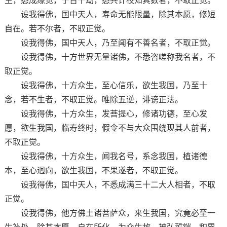
生，悉成缘觉，于百千劫，悉共计校知其数者，不取正觉。
设我得佛，国中天人，寿命无能限量，除其本愿，修短
自在。若不尔者，不取正觉。
设我得佛，国中天人，乃至闻有不善名者，不取正觉。
设我得佛，十方世界无量诸佛，不悉咨嗟称我名者，不
取正觉。
设我得佛，十方众生，至心信乐，欲生我国，乃至十
念，若不生者，不取正觉。唯除五逆，诽谤正法。
设我得佛，十方众生，发菩提心，修诸功德，至心发
愿，欲生我国，临寿终时，假令不与大众围绕现其人前者，
不取正觉。
设我得佛，十方众生，闻我名号，系念我国，植诸德
本，至心迥向，欲生我国，不果遂者，不取正觉。
设我得佛，国中天人，不悉成满三十二大人相者，不取
正觉。
设我得佛，他方佛土诸菩萨众，来生我国，究竟必至一