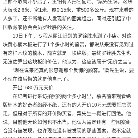
上都不敢离开小店了，生怕有人把它偷走。”粟先生说，这块
大板长2.6米、宽1米、厚0.15米，重500多公斤。现在来看的
人多了，还不断地有人发现新的图案组合，同时还引起了中
国收藏家协会会员罗铨胜的关注。
19日下午，专程从丽江赶到的罗铨胜来到了小店。对这
块黄心楠木板进行了1个多小时的鉴赏，都说从来没有见到过
有这样木纹的楠木，简直就是一块绝版。最终罗铨胜先生也
无法估算出这块板的价值，他认为，这应该属于“无价之宝”。
“现在说来还真的很感谢那个反悔的顾客。”粟先生说，要
不现在该后悔的就是他自己了。
开出1680万元天价
在记者进行采访拍照的两个多小时里，慕名前来观看绝
版楠木的好奇者络绎不绝，还有的人开价10万元想要把它买
走。但是对于所有的开价购买者，粟先生一概进行回绝。他
说，目前他无论如何也不出售。他认为肯定还有一些图案组
合没有被发现，也许现在没有被发现的那些图案，说不定就