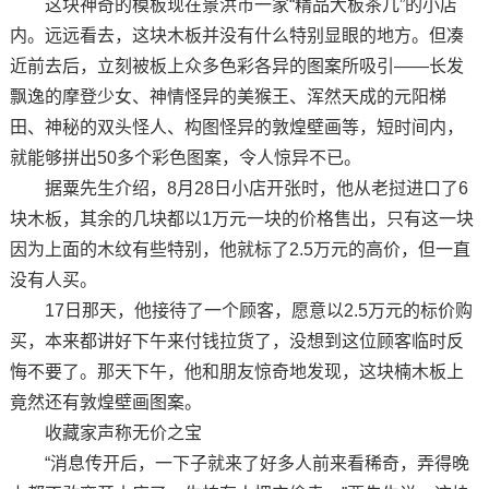
这块神奇的模板现在景洪市一家“精品大板茶几”的小店
内。远远看去，这块木板并没有什么特别显眼的地方。但凑
近前去后，立刻被板上众多色彩各异的图案所吸引——长发
飘逸的摩登少女、神情怪异的美猴王、浑然天成的元阳梯
田、神秘的双头怪人、构图怪异的敦煌壁画等，短时间内，
就能够拼出50多个彩色图案，令人惊异不已。
据粟先生介绍，8月28日小店开张时，他从老挝进口了6
块木板，其余的几块都以1万元一块的价格售出，只有这一块
因为上面的木纹有些特别，他就标了2.5万元的高价，但一直
没有人买。
17日那天，他接待了一个顾客，愿意以2.5万元的标价购
买，本来都讲好下午来付钱拉货了，没想到这位顾客临时反
悔不要了。那天下午，他和朋友惊奇地发现，这块楠木板上
竟然还有敦煌壁画图案。
收藏家声称无价之宝
“消息传开后，一下子就来了好多人前来看稀奇，弄得晚