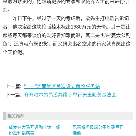
是最为珍贵的，他想请更多的专家和收藏界人士前来进行研
究。
昨日下午，经过了一天的考虑后，粟先生打电话告诉记
者，他决定给这块绝版楠木标出1680万元的天价。其一是让
那些每天都来谈价的爱好者知难而退，其二是也许“姜太公钓
鱼”，还真就有既识货，而又研究出名堂来的行家就真愿出这
个天价呢。
上一篇:
“十一”河南景区首次设立保险服务站
下一篇:
齐齐哈尔昂昂溪静缘寺举行天王殿奠基法会
相关推荐
成龙在大马开设咖啡馆 部
巴基斯坦极端分子炸毁巨石
份盈利捐慈善
佛像