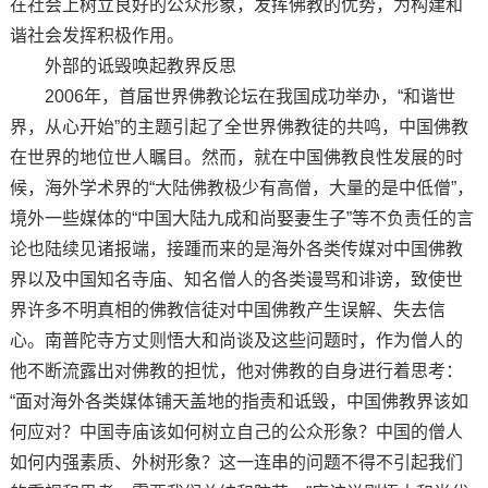
在社会上树立良好的公众形象，发挥佛教的优势，为构建和
谐社会发挥积极作用。
外部的诋毁唤起教界反思
2006年，首届世界佛教论坛在我国成功举办，“和谐世
界，从心开始”的主题引起了全世界佛教徒的共鸣，中国佛教
在世界的地位世人瞩目。然而，就在中国佛教良性发展的时
候，海外学术界的“大陆佛教极少有高僧，大量的是中低僧”，
境外一些媒体的“中国大陆九成和尚娶妻生子”等不负责任的言
论也陆续见诸报端，接踵而来的是海外各类传媒对中国佛教
界以及中国知名寺庙、知名僧人的各类谩骂和诽谤，致使世
界许多不明真相的佛教信徒对中国佛教产生误解、失去信
心。南普陀寺方丈则悟大和尚谈及这些问题时，作为僧人的
他不断流露出对佛教的担忧，他对佛教的自身进行着思考：
“面对海外各类媒体铺天盖地的指责和诋毁，中国佛教界该如
何应对？中国寺庙该如何树立自己的公众形象？中国的僧人
如何内强素质、外树形象？这一连串的问题不得不引起我们