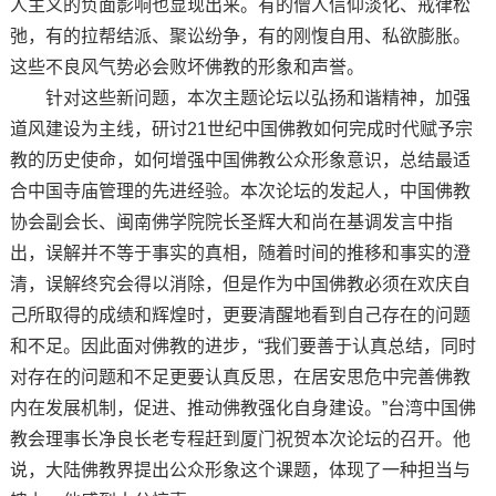
人主义的负面影响也显现出来。有的僧人信仰淡化、戒律松
弛，有的拉帮结派、聚讼纷争，有的刚愎自用、私欲膨胀。
这些不良风气势必会败坏佛教的形象和声誉。
针对这些新问题，本次主题论坛以弘扬和谐精神，加强
道风建设为主线，研讨21世纪中国佛教如何完成时代赋予宗
教的历史使命，如何增强中国佛教公众形象意识，总结最适
合中国寺庙管理的先进经验。本次论坛的发起人，中国佛教
协会副会长、闽南佛学院院长圣辉大和尚在基调发言中指
出，误解并不等于事实的真相，随着时间的推移和事实的澄
清，误解终究会得以消除，但是作为中国佛教必须在欢庆自
己所取得的成绩和辉煌时，更要清醒地看到自己存在的问题
和不足。因此面对佛教的进步，“我们要善于认真总结，同时
对存在的问题和不足更要认真反思，在居安思危中完善佛教
内在发展机制，促进、推动佛教强化自身建设。”台湾中国佛
教会理事长净良长老专程赶到厦门祝贺本次论坛的召开。他
说，大陆佛教界提出公众形象这个课题，体现了一种担当与