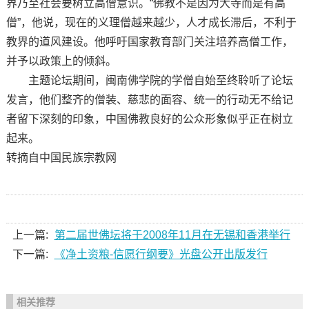
界乃至社会要树立高僧意识。“佛教不是因为大寺而是有高
僧”，他说，现在的义理僧越来越少，人才成长滞后，不利于
教界的道风建设。他呼吁国家教育部门关注培养高僧工作，
并予以政策上的倾斜。
主题论坛期间，闽南佛学院的学僧自始至终聆听了论坛
发言，他们整齐的僧装、慈悲的面容、统一的行动无不给记
者留下深刻的印象，中国佛教良好的公众形象似乎正在树立
起来。
转摘自中国民族宗教网
上一篇:
第二届世佛坛将于2008年11月在无锡和香港举行
下一篇:
《净土资粮-信愿行纲要》光盘公开出版发行
相关推荐