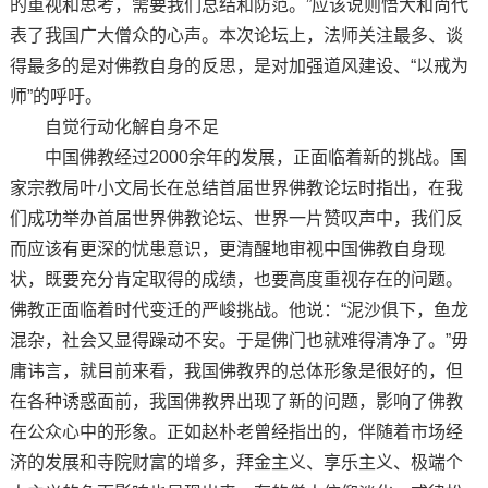
的重视和思考，需要我们总结和防范。”应该说则悟大和尚代
表了我国广大僧众的心声。本次论坛上，法师关注最多、谈
得最多的是对佛教自身的反思，是对加强道风建设、“以戒为
师”的呼吁。
自觉行动化解自身不足
中国佛教经过2000余年的发展，正面临着新的挑战。国
家宗教局叶小文局长在总结首届世界佛教论坛时指出，在我
们成功举办首届世界佛教论坛、世界一片赞叹声中，我们反
而应该有更深的忧患意识，更清醒地审视中国佛教自身现
状，既要充分肯定取得的成绩，也要高度重视存在的问题。
佛教正面临着时代变迁的严峻挑战。他说：“泥沙俱下，鱼龙
混杂，社会又显得躁动不安。于是佛门也就难得清净了。”毋
庸讳言，就目前来看，我国佛教界的总体形象是很好的，但
在各种诱惑面前，我国佛教界出现了新的问题，影响了佛教
在公众心中的形象。正如赵朴老曾经指出的，伴随着市场经
济的发展和寺院财富的增多，拜金主义、享乐主义、极端个