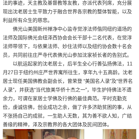
法的事迹，天主教及基督教等友教，亦派代表列席，充分展
现出沈老居士生平致力于融合世界各宗教的整体智能，以及
利益所有众生的慈悲。
佛光山美国新州禅净中心监寺觉淳法师偕同纽约道场的
法师及国际佛光会纽泽西协会会长干部十二名代表，在觉淳
法师带领下，与依果法师、妙住法师以及纽约协会数十名会
员，共同前往庄严寺代表佛光山参加沈家祯长者的告别式。
以航运起家的沈老居士，后半生全心行善弘扬佛法，11
月27日于纽约州庄严世界寓所往生，享年九十五高龄。沈老
居士现任美国佛教会副会长，曾荣登 “美国名人录”及“世界名
人录”，并获选“当代旅美华侨十杰之一”，毕生护持佛法不遗
余力，可谓在家居士学佛及行佛的最佳典范。平时克勤克
俭，虔诚信佛，创业成功之余，做了许多济助贫困的事，从
不张扬自己的成就，一生助人无数，其为善不欲人知，广结
善缘的精神，泽及宗教界的各大团体及民间团体。