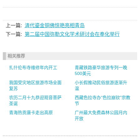
上一篇:
清代鎏金铜佛惊艳亮相青岛
下一篇:
第二届中国弥勒文化学术研讨会在奉化举行
相关推荐
扎什伦布寺维修年内开工
青藏铁路豪华旅游专列一晚
500美元
我国受灾地区旅游市场全面
小长假推动民俗旅游逐渐升
复苏
温
农历二月十九恭迎观音菩萨
西藏色拉寺办“色拉崩钦”宗教
圣诞
节
青海热贡唐卡走出高原
广州最大免费森林公园月内
开放