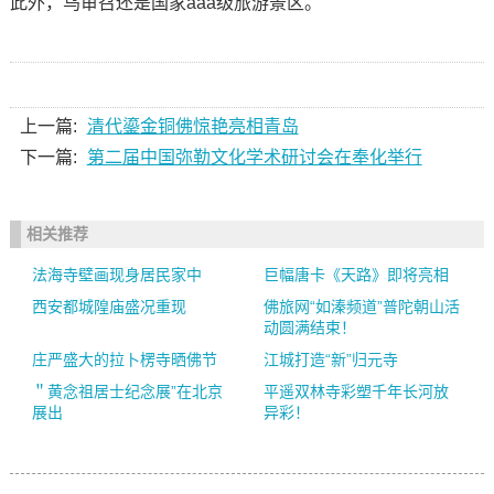
此外，乌审召还是国家aaa级旅游景区。
上一篇:
清代鎏金铜佛惊艳亮相青岛
下一篇:
第二届中国弥勒文化学术研讨会在奉化举行
相关推荐
法海寺壁画现身居民家中
巨幅唐卡《天路》即将亮相
西安都城隍庙盛况重现
佛旅网“如溱频道”普陀朝山活
动圆满结束！
庄严盛大的拉卜楞寺晒佛节
江城打造“新”归元寺
＂黄念祖居士纪念展”在北京
平遥双林寺彩塑千年长河放
展出
异彩！