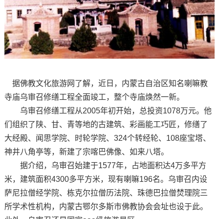
据佛教文化旅游网了解，近日，内蒙古自治区知名喇嘛教
寺庙乌审召修缮工程全面竣工，整个寺庙焕然一新。
乌审召修缮工程从2005年初开始，总投资1078万元。他
们组织了陕、甘、青等地的古建筑、彩画能工巧匠，修缮了
大经殿、闻思学院、时轮学院、324个转经轮、108座宝塔、
神井八角亭等，新建了宗喀巴佛像、如来八塔。
据介绍，乌审召始建于1577年，占地面积达4万多平方
米，建筑面积4300多平方米，现有喇嘛196名。乌审召内设
萨尼拉僧经学院、栋克尔拉僧历法院、珠德巴拉僧焚理院三
所学术性机构，内蒙古鄂尔多斯市佛教协会会址也设于此。