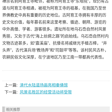
禅宗名刹阿育王寺毗邻，被称为阿育王寺“东塔院”，现仍有古
道与阿育王寺相通，被视为阿育王寺的祖基，在我国乃至世
界佛教史中具有重要的历史地位。古阿育王寺拥有丰厚的历
史文化价值，每年慕名前来这里考察、循迹、朝拜、游览的
中外高僧、学者、游客很多。遗址所在地乌石岙自然村风景
秀丽，又处于古代“海上丝绸之路”的启始线。乌石岙自然村内
文物古迹甚多，如“嘉溪庙”、抗倭名将戚继光手植古樟， “井
头弄”，古代演兵场“教场弄”和“司鼓坪”等等。该村民风古朴，
农耕民俗文化深厚，在宁波地区乃至江南一带都具代表性。
上一篇:
清代水陆道场画亮相秦俑馆
下一篇:
风景名胜区的经营活动将受限
相关推荐