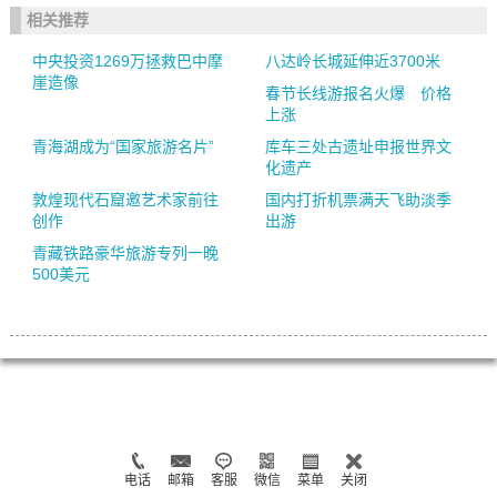
相关推荐
中央投资1269万拯救巴中摩
八达岭长城延伸近3700米
崖造像
春节长线游报名火爆 价格
上涨
青海湖成为“国家旅游名片”
库车三处古遗址申报世界文
化遗产
敦煌现代石窟邀艺术家前往
国内打折机票满天飞助淡季
创作
出游
青藏铁路豪华旅游专列一晚
500美元
电话
邮箱
客服
微信
菜单
关闭