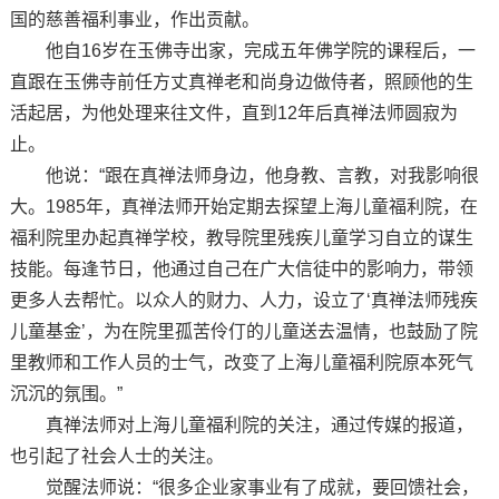
国的慈善福利事业，作出贡献。
他自16岁在玉佛寺出家，完成五年佛学院的课程后，一
直跟在玉佛寺前任方丈真禅老和尚身边做侍者，照顾他的生
活起居，为他处理来往文件，直到12年后真禅法师圆寂为
止。
他说：“跟在真禅法师身边，他身教、言教，对我影响很
大。1985年，真禅法师开始定期去探望上海儿童福利院，在
福利院里办起真禅学校，教导院里残疾儿童学习自立的谋生
技能。每逢节日，他通过自己在广大信徒中的影响力，带领
更多人去帮忙。以众人的财力、人力，设立了‘真禅法师残疾
儿童基金’，为在院里孤苦伶仃的儿童送去温情，也鼓励了院
里教师和工作人员的士气，改变了上海儿童福利院原本死气
沉沉的氛围。”
真禅法师对上海儿童福利院的关注，通过传媒的报道，
也引起了社会人士的关注。
觉醒法师说：“很多企业家事业有了成就，要回馈社会，