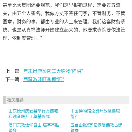
甚至比大集团还要规范。我们这里报销过程，需要过五道
关，由五个人签名。我做方丈不签任何字，不管财务，不管
图章，财务的事，都由专业的人士来管理。我们这套财务系
统，也是从真禅法师开始建立起来的，他要求寺院要依法管
理、依制度管理。”
上一篇:
年末出游须防三大购物“陷阱”
下一篇:
西藏游淡旺季都“旺”
相关推荐
山东德州庆云县举行万佛城
中国博物馆免费开放遭遇尴
和观音殿开工奠基仪式
尬？
澳门宗教信仰自由 庙宇不胜
五台山拟资5亿恢复佛教古建
繁多
筑群