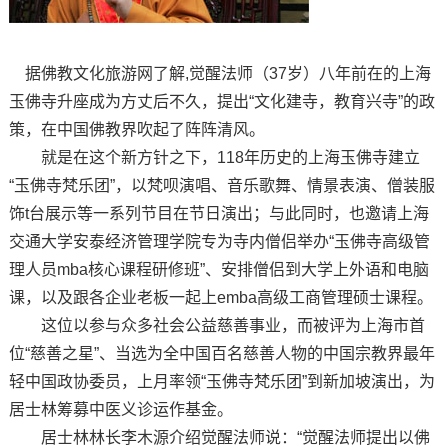
据佛教文化旅游网了解,觉醒法师（37岁）八年前在的上海
玉佛寺升座成为方丈后不久，提出“文化建寺，教育兴寺”的政
策，在中国佛教界吹起了阵阵清风。
就是在这个新方针之下，118年历史的上海玉佛寺建立
“玉佛寺梵乐团”，以梵呗演唱、音乐歌舞、情景表演、僧装服
饰t台展示等一系列节目在节日演出；与此同时，也邀请上海
交通大学安泰经济管理学院专为寺内僧侣举办“玉佛寺高级管
理人员mba核心课程研修班”、安排僧侣到大学上外语和电脑
课，以及跟各企业老板一起上emba高级工商管理硕士课程。
这位以参与众多社会公益慈善事业，而被评为上海市首
位“慈善之星”、当选为全中国百名慈善人物的中国宗教界最年
轻中国政协委员，上月率领“玉佛寺梵乐团”到新加坡演出，为
居士林筹募中医义诊运作基金。
居士林林长李木源介绍觉醒法师说：“觉醒法师提出以佛