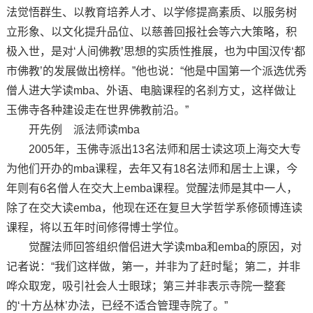
法觉悟群生、以教育培养人才、以学修提高素质、以服务树
立形象、以文化提升品位、以慈善回报社会等六大策略，积
极入世，是对‘人间佛教’思想的实质性推展，也为中国汉传‘都
市佛教’的发展做出榜样。”他也说：“他是中国第一个派选优秀
僧人进大学读mba、外语、电脑课程的名刹方丈，这样做让
玉佛寺各种建设走在世界佛教前沿。”
开先例 派法师读mba
2005年，玉佛寺派出13名法师和居士读这项上海交大专
为他们开办的mba课程，去年又有18名法师和居士上课，今
年则有6名僧人在交大上emba课程。觉醒法师是其中一人，
除了在交大读emba，他现在还在复旦大学哲学系修硕博连读
课程，将以五年时间修得博士学位。
觉醒法师回答组织僧侣进大学读mba和emba的原因，对
记者说：“我们这样做，第一，并非为了赶时髦；第二，并非
哗众取宠，吸引社会人士眼球；第三并非表示寺院一整套
的‘十方丛林’办法，已经不适合管理寺院了。”